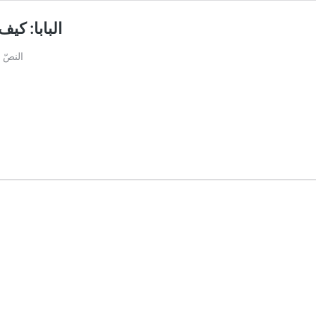
البابا: كي
النصّ 