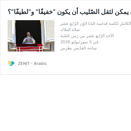
ف يمكن لثقل الصّليب أن يكون ”خفيفًا“ و”لطيفًا“؟
الكامل لكلمة قداسة البابا لاوُن الرّابع عشر
صلاة الملاك
الأحد الرّابع عشر من زمن السّنة
في 5 تموز/يوليو 2026
ساحة القدّيس بطرس
ZENIT - Arabic