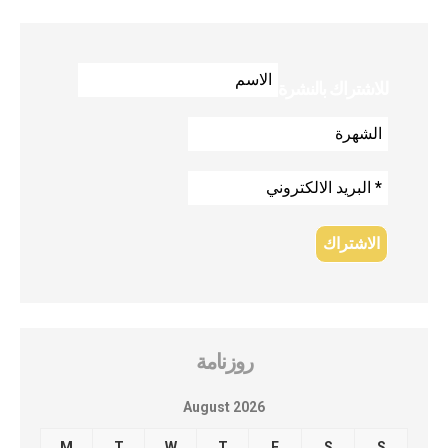
للاشتراك بالنشرة
روزنامة
August 2026
M
T
W
T
F
S
S