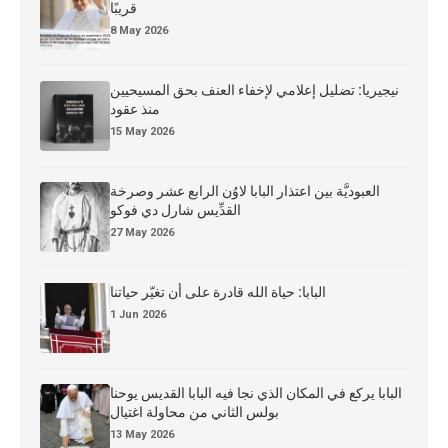
قريبًا
8 May 2026
نيجيريا: تضليل إعلامي لإخفاء العنف بحق المسيحيين
منذ عقود
15 May 2026
العبوديَّة بين اعتذار البابا لاوُن الرابع عشر وصرخة
القدِّيس شارل دي فوكو
27 May 2026
البابا: حياة الله قادرة على أن تغيّر حياتنا
1 Jun 2026
البابا يركع في المكان الذي نجا فيه البابا القديس يوحنا
بولس الثاني من محاولة اغتيال
13 May 2026