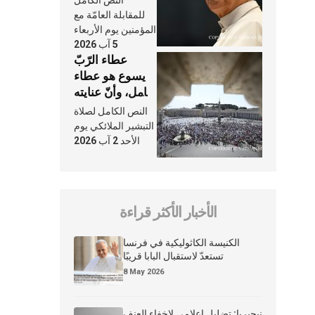
النَّفَس في حياة
للمقابلة العامّة مع
الكنيسة
المؤمنين يوم الأربعاء
5 آب 2026
عطاء الرّبّ
يسوع هو عطاء
شامل، وأنّ عنايته
بنا لا تغيب عنّا
النص الكامل لصلاة
أبدًا
التبشير الملائكي يوم
الأحد 2 آب 2026
الأخبار الأكثر قراءة
الكنيسة الكاثوليكية في فرنسا
تستعدّ لاستقبال البابا قريبًا
8 May 2026
نيجيريا: تضليل إعلامي لإخفاء العنف