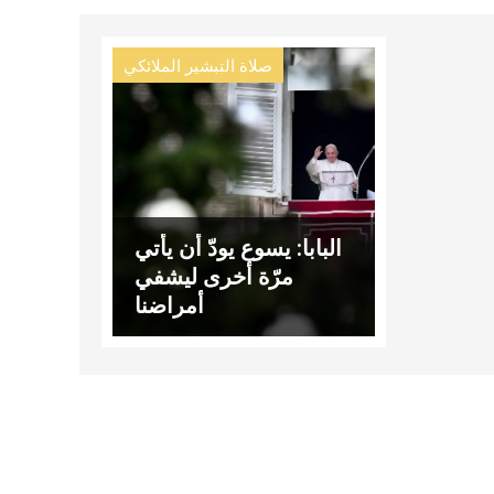
صلاة التبشير الملائكي
البابا: يسوع يودّ أن يأتي
مرّة أخرى ليشفي
أمراضنا