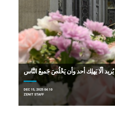
 يُريد ألّا يَهلِك أحد وأن يَخْلُصَ جَميعُ النَّاس
DEC 15, 2025 04:10
ZENIT STAFF