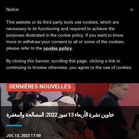
AR
Notice
x
This website or its third party tools use cookies, which are
necessary to its functioning and required to achieve the
TAG
purposes illustrated in the cookie policy. If you want to know
Posts Tagged ‘أمين
more or withdraw your consent to all or some of the cookies,
please refer to the
cookie policy
.
سرّ العلاقات بين الدول’
By closing this banner, scrolling this page, clicking a link or
continuing to browse otherwise, you agree to the use of cookies.
DERNIÈRES NOUVELLES
عناوين نشرة الأربعاء 13 تموز 2022: المصالحة والمغفرة
JUL 13, 2022 17:00