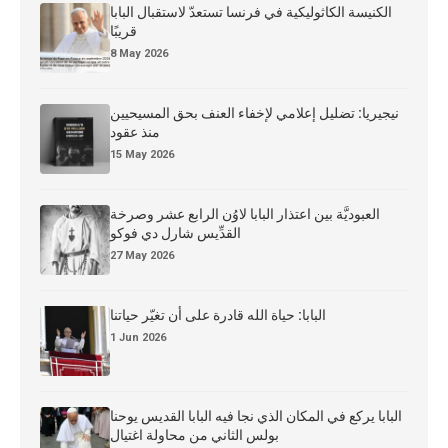
الكنيسة الكاثوليكية في فرنسا تستعدّ لاستقبال البابا
قريبًا
8 May 2026
نيجيريا: تضليل إعلامي لإخفاء العنف بحق المسيحيين
منذ عقود
15 May 2026
العبوديَّة بين اعتذار البابا لاوُن الرابع عشر وصرخة
القدِّيس شارل دي فوكو
27 May 2026
البابا: حياة الله قادرة على أن تغيّر حياتنا
1 Jun 2026
البابا يركع في المكان الذي نجا فيه البابا القديس يوحنا
بولس الثاني من محاولة اغتيال