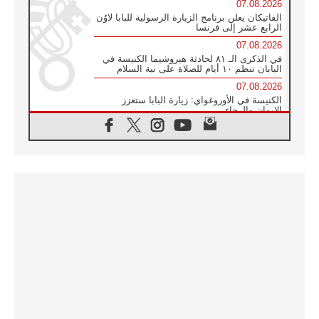
07.08.2026
الفاتيكان يعلن برنامج الزيارة الرسولية للبابا لاوُن
الرابع عشر إلى فرنسا
07.08.2026
في الذكرى الـ ٨١ لحادثة هيروشيما الكنيسة في
اليابان تنظم ١٠ أيام للصلاة على نية السلام
07.08.2026
الكنيسة في الأوروغواي: زيارة البابا ستعزز
الإيمان والرجاء
06.08.2026
الاجتماع الشهري للمطارنة الموارنة
06.08.2026
الكاردينال روسي: زيارة البابا لاوُن إلى الأرجنتين
هي تكريم للبابا فرنسيس
06.08.2026
زيارة البابا إلى البيرو ستكون زمن نعمة ومصالحة
ورجاء
06.08.2026
الكاردينال بارولين في المكسيك: علينا أن نكون
حاضرين إلى جانب المهمشين والمهاجرين
والأجانب
06.08.2026
البابا لاوُن الرابع عشر للشباب في أسيزي:
"أوروبا والعالم يبحثان اليوم عن قديسين جُدد