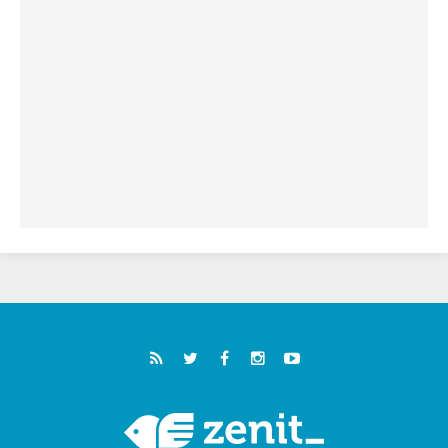
خمسون عاما على استشهاد الأسقف الأرجنتيني
الطوباوي إنريكي أنجيليلي