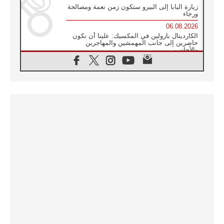
زيارة البابا إلى البيرو ستكون زمن نعمة ومصالحة
ورجاء
06.08.2026
الكاردينال بارولين في المكسيك: علينا أن نكون
حاضرين إلى جانب المهمشين والمهاجرين
والأجانب
06.08.2026
البابا لاوُن الرابع عشر للشباب في أسيزي:
"أوروبا والعالم يبحثان اليوم عن قديسين جُدد
فيكم"
06.08.2026
البابا في أسيزي يتحدث إلى الشباب المشاركين
في لقاء الشباب الفرنسيسكاني
06.08.2026
البابا لاوُن الرابع عشر يبرق معزيا بوفاة
الكاردينال جوليو دوارتي لانغا
05.08.2026
في مقابلته العامة مع المؤمنين البابا لاوُن الرابع
عشر يواصل الحديث عن الدستور في الليتورجيا
المقدسة مسلطا الضوء على صلاة الكنيسة
05.08.2026
البابا لاوُن الرابع عشر يزور في تشرين الثاني
٢٠٢٦ أوروغواي والأرجنتين وبيرو
05.08.2026