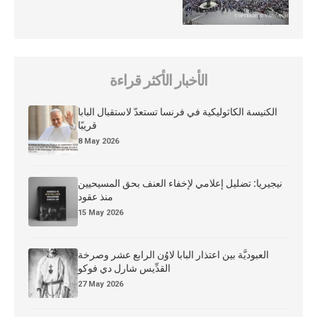
الأخبار الأكثر قراءة
الكنيسة الكاثوليكية في فرنسا تستعدّ لاستقبال البابا
قريبًا
8 May 2026
نيجيريا: تضليل إعلامي لإخفاء العنف بحق المسيحيين
منذ عقود
15 May 2026
العبوديَّة بين اعتذار البابا لاوُن الرابع عشر وصرخة
القدِّيس شارل دي فوكو
27 May 2026