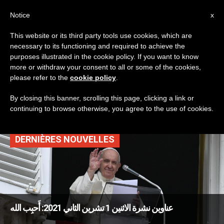
AR
Notice
x
This website or its third party tools use cookies, which are
necessary to its functioning and required to achieve the
TAG
purposes illustrated in the cookie policy. If you want to know
Posts Tagged ‘إذاعة
more or withdraw your consent to all or some of the cookies,
please refer to the
cookie policy
.
بي بي سي’
By closing this banner, scrolling this page, clicking a link or
continuing to browse otherwise, you agree to the use of cookies.
DERNIÈRES NOUVELLES
عناوين نشرة الاثنين 1 تشرين الثاني 2021: أَحبِب الله