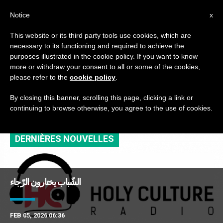
AR
Notice
x
This website or its third party tools use cookies, which are
necessary to its functioning and required to achieve the
TAG
purposes illustrated in the cookie policy. If you want to know
Posts Tagged ‘إذاعة
more or withdraw your consent to all or some of the cookies,
please refer to the
cookie policy
.
هولي كلتشر’
By closing this banner, scrolling this page, clicking a link or
continuing to browse otherwise, you agree to the use of cookies.
DERNIÈRES NOUVELLES
الشّباب يختارون الرّجاء
FEB 05, 2026 06:36