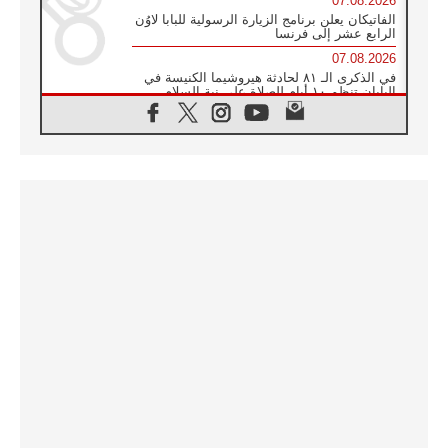
07.08.2026
الفاتيكان يعلن برنامج الزيارة الرسولية للبابا لاوُن
الرابع عشر إلى فرنسا
07.08.2026
في الذكرى الـ ٨١ لحادثة هيروشيما الكنيسة في
اليابان تنظم ١٠ أيام للصلاة على نية السلام
07.08.2026
الكنيسة في الأوروغواي: زيارة البابا ستعزز
الإيمان والرجاء
06.08.2026
الاجتماع الشهري للمطارنة الموارنة
06.08.2026
الكاردينال روسي: زيارة البابا لاوُن إلى الأرجنتين
هي تكريم للبابا فرنسيس
06.08.2026
زيارة البابا إلى البيرو ستكون زمن نعمة ومصالحة
ورجاء
06.08.2026
الكاردينال بارولين في المكسيك: علينا أن نكون
حاضرين إلى جانب المهمشين والمهاجرين
والأجانب
06.08.2026
البابا لاوُن الرابع عشر للشباب في أسيزي:
"أوروبا والعالم يبحثان اليوم عن قديسين جُدد