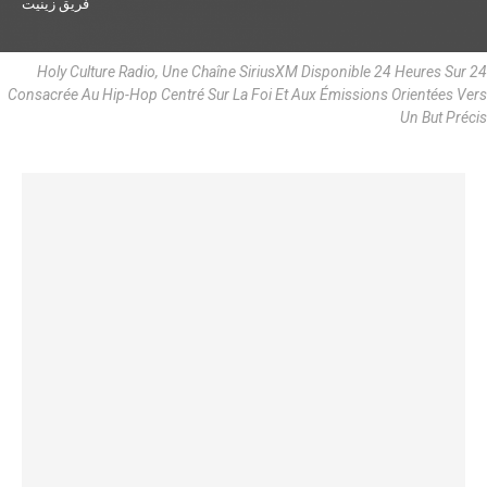
فريق زينيت
Holy Culture Radio, Une Chaîne SiriusXM Disponible 24 Heures Sur 24
Consacrée Au Hip-Hop Centré Sur La Foi Et Aux Émissions Orientées Vers
Un But Précis