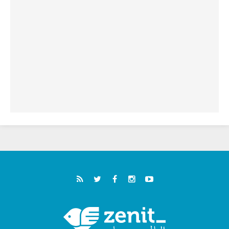
فيكم"