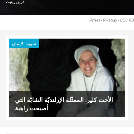
فريق زينيت
Priest - Pixabay - CC0 PD
شهود الإيمان
الأخت كلير: الممثّلة الإرلنديّة الشابّة التي
أصبحت راهبة