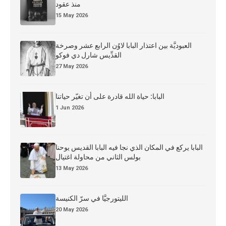
منذ عقود
15 May 2026
العبوديَّة بين اعتذار البابا لاوُن الرابع عشر وصرخة
القدِّيس شارل دي فوكو
27 May 2026
البابا: حياة الله قادرة على أن تغيّر حياتنا
1 Jun 2026
البابا يركع في المكان الذي نجا فيه البابا القديس يوحنا
بولس الثاني من محاولة اغتيال
13 May 2026
الليتورجيَّا في سرّ الكنيسة
20 May 2026