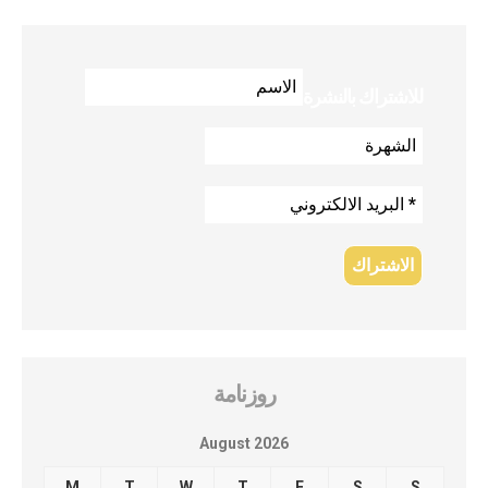
للاشتراك بالنشرة
روزنامة
August 2026
M
T
W
T
F
S
S