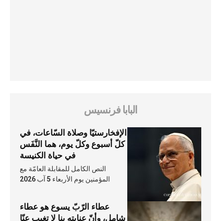
البابا فرنسيس
الإفخارستيّا وصلاة السّاعات، في
كلّ أسبوع وكلّ يوم، هما النَّفَس
في حياة الكنيسة
النص الكامل للمقابلة العامّة مع
المؤمنين يوم الأربعاء 5 آب 2026
عطاء الرّبّ يسوع هو عطاء
شامل، وأنّ عنايته بنا لا تغيب عنّا