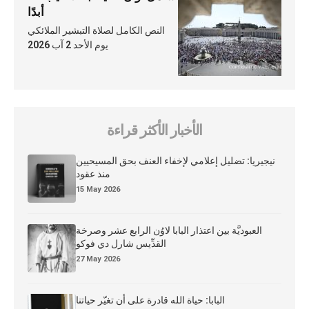
أبدًا
النص الكامل لصلاة التبشير الملائكي
يوم الأحد 2 آب 2026
الأخبار الأكثر قراءة
نيجيريا: تضليل إعلامي لإخفاء العنف بحق المسيحيين
منذ عقود
15 May 2026
العبوديَّة بين اعتذار البابا لاوُن الرابع عشر وصرخة
القدِّيس شارل دي فوكو
27 May 2026
البابا: حياة الله قادرة على أن تغيّر حياتنا