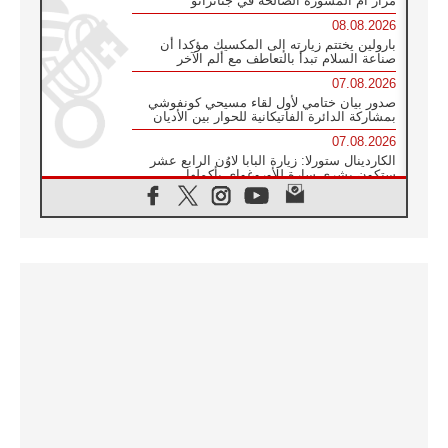
مزار أم المشورة الصالحة في جناتزانو
08.08.2026
بارولين يختتم زيارته إلى المكسيك مؤكدا أن
صناعة السلام تبدأ بالتعاطف مع ألم الآخر
07.08.2026
صدور بيان ختامي لأول لقاء مسيحي كونفوشي
بمشاركة الدائرة الفاتيكانية للحوار بين الأديان
07.08.2026
الكاردينال ستورلا: زيارة البابا لاوُن الرابع عشر
ستكون بشرى سارة للأوروغواي بأكملها
07.08.2026
الفاتيكان يعلن برنامج الزيارة الرسولية للبابا لاوُن
الرابع عشر إلى فرنسا
07.08.2026
في الذكرى الـ ٨١ لحادثة هيروشيما الكنيسة في
اليابان تنظم ١٠ أيام للصلاة على نية السلام
07.08.2026
الكنيسة في الأوروغواي: زيارة البابا ستعزز
الإيمان والرجاء
06.08.2026
الاجتماع الشهري للمطارنة الموارنة
06.08.2026
الكاردينال روسي: زيارة البابا لاوُن إلى الأرجنتين