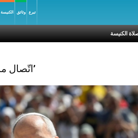
تبرع
وثائق
الكنيسة و
كنيسة
Posts Tagged ‘اتّصال مرئي’