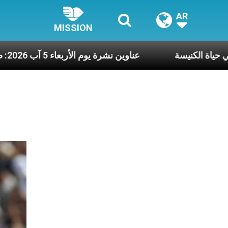
AR
MISSION
، هما النَّفَس في حياة الكنيسة
عناوين نشرة يوم الأربعاء 5 آب 2026: صلاة ال