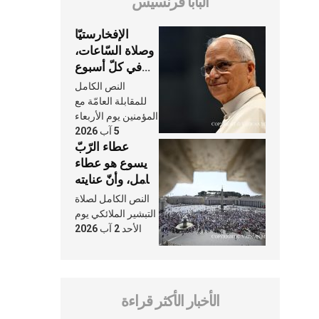
البابا فرنسيس
الإفخارستيّا
وصلاة السّاعات،
في كلّ أسبوع
وكلّ يوم، هما
النص الكامل
النَّفَس في حياة
للمقابلة العامّة مع
الكنيسة
المؤمنين يوم الأربعاء
5 آب 2026
عطاء الرّبّ
يسوع هو عطاء
شامل، وأنّ عنايته
بنا لا تغيب عنّا
النص الكامل لصلاة
أبدًا
التبشير الملائكي يوم
الأحد 2 آب 2026
الأخبار الأكثر قراءة