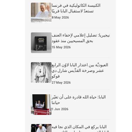
الكنيسة الكاثوليكية في فرنسا
تستعدّ لاستقبال البابا قريبًا
8 May 2026
نيجيريا: تضليل إعلامي لإخفاء العنف
بحق المسيحيين منذ عقود
15 May 2026
العبوديَّة بين اعتذار البابا لاوُن الرابع
عشر وصرخة القدِّيس شارل دي
فوكو
27 May 2026
البابا: حياة الله قادرة على أن تغيّر
حياتنا
1 Jun 2026
البابا يركع في المكان الذي نجا فيه