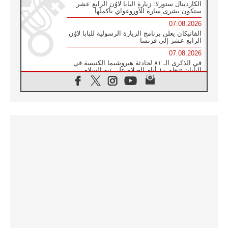
الكاردينال ستورلا: زيارة البابا لاوُن الرابع عشر
ستكون بشرى سارة للأوروغواي بأكملها
07.08.2026
الفاتيكان يعلن برنامج الزيارة الرسولية للبابا لاوُن
الرابع عشر إلى فرنسا
07.08.2026
في الذكرى الـ ٨١ لحادثة هيروشيما الكنيسة في
اليابان تنظم ١٠ أيام للصلاة على نية السلام
07.08.2026
الكنيسة في الأوروغواي: زيارة البابا ستعزز
الإيمان والرجاء
06.08.2026
الاجتماع الشهري للمطارنة الموارنة
06.08.2026
الكاردينال روسي: زيارة البابا لاوُن إلى الأرجنتين
هي تكريم للبابا فرنسيس
06.08.2026
زيارة البابا إلى البيرو ستكون زمن نعمة ومصالحة
ورجاء
06.08.2026
الكاردينال بارولين في المكسيك: علينا أن نكون
حاضرين إلى جانب المهمشين والمهاجرين
والأجانب