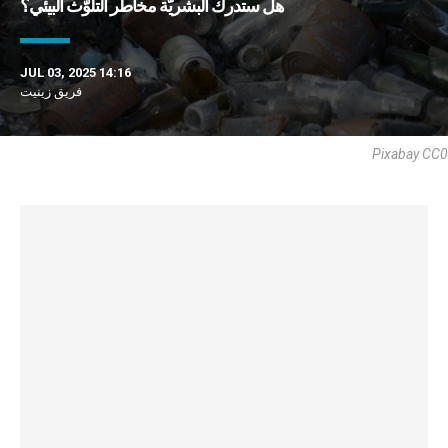
هل ستدرك البشريّة مخاطر التلوّث البيئي؟
JUL 03, 2025 14:16
فريق زينيت
Pixabay CC0