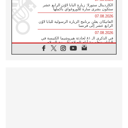
الكاردينال ستورلا: زيارة البابا لاوُن الرابع عشر
ستكون بشرى سارة للأوروغواي بأكملها
07.08.2026
الفاتيكان يعلن برنامج الزيارة الرسولية للبابا لاوُن
الرابع عشر إلى فرنسا
07.08.2026
في الذكرى الـ ٨١ لحادثة هيروشيما الكنيسة في
اليابان تنظم ١٠ أيام للصلاة على نية السلام
07.08.2026
الكنيسة في الأوروغواي: زيارة البابا ستعزز
الإيمان والرجاء
06.08.2026
الاجتماع الشهري للمطارنة الموارنة
06.08.2026
الكاردينال روسي: زيارة البابا لاوُن إلى الأرجنتين
هي تكريم للبابا فرنسيس
06.08.2026
زيارة البابا إلى البيرو ستكون زمن نعمة ومصالحة
ورجاء
06.08.2026
الكاردينال بارولين في المكسيك: علينا أن نكون
حاضرين إلى جانب المهمشين والمهاجرين
والأجانب