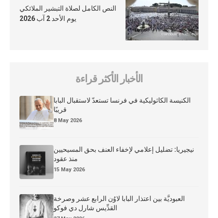
النص الكامل لصلاة التبشير الملائكي
يوم الأحد 2 آب 2026
الأخبار الأكثر قراءة
الكنيسة الكاثوليكية في فرنسا تستعدّ لاستقبال البابا
قريبًا
8 May 2026
نيجيريا: تضليل إعلامي لإخفاء العنف بحق المسيحيين
منذ عقود
15 May 2026
العبوديَّة بين اعتذار البابا لاوُن الرابع عشر وصرخة
القدِّيس شارل دي فوكو