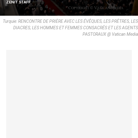
ZENIT STAFF
Turquie: RENCONTRE DE PRIÈRE AVEC LES ÉVÊQUES, LES PRÊTRES, LES
DIACRES, LES HOMMES ET FEMMES CONSACRÉS ET LES AGENTS
PASTORAUX @ Vatican Media