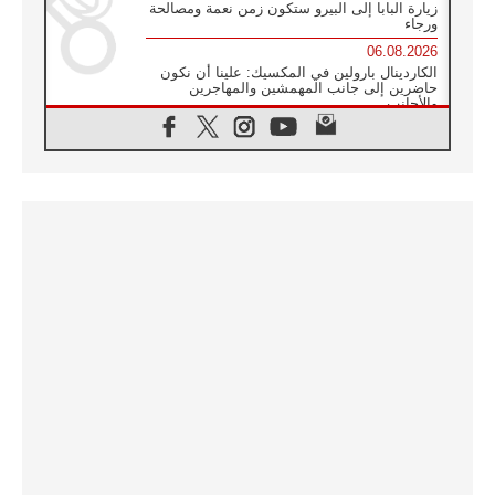
زيارة البابا إلى البيرو ستكون زمن نعمة ومصالحة
ورجاء
06.08.2026
الكاردينال بارولين في المكسيك: علينا أن نكون
حاضرين إلى جانب المهمشين والمهاجرين
والأجانب
06.08.2026
البابا لاوُن الرابع عشر للشباب في أسيزي:
"أوروبا والعالم يبحثان اليوم عن قديسين جُدد
فيكم"
06.08.2026
البابا في أسيزي يتحدث إلى الشباب المشاركين
في لقاء الشباب الفرنسيسكاني
06.08.2026
البابا لاوُن الرابع عشر يبرق معزيا بوفاة
الكاردينال جوليو دوارتي لانغا
05.08.2026
في مقابلته العامة مع المؤمنين البابا لاوُن الرابع
عشر يواصل الحديث عن الدستور في الليتورجيا
المقدسة مسلطا الضوء على صلاة الكنيسة
05.08.2026
البابا لاوُن الرابع عشر يزور في تشرين الثاني
٢٠٢٦ أوروغواي والأرجنتين وبيرو
05.08.2026