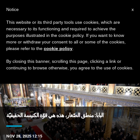
AR
Notice
x
This website or its third party tools use cookies, which are
necessary to its functioning and required to achieve the
TAG
purposes illustrated in the cookie policy. If you want to know
Posts Tagged ‘افنجيل’
more or withdraw your consent to all or some of the cookies,
please refer to the
cookie policy
.
By closing this banner, scrolling this page, clicking a link or
continuing to browse otherwise, you agree to the use of cookies.
DERNIÈRES NOUVELLES
البابا: منطق الصّغار، هذه هي قوّة الكنيسة الحقيقيّة
NOV 28, 2025 12:15