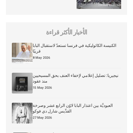
الأخبار الأكثر قراءة
الكنيسة الكاثوليكية في فرنسا تستعدّ لاستقبال البابا
قريبًا
8 May 2026
نيجيريا: تضليل إعلامي لإخفاء العنف بحق المسيحيين
منذ عقود
15 May 2026
العبوديَّة بين اعتذار البابا لاوُن الرابع عشر وصرخة
القدِّيس شارل دي فوكو
27 May 2026