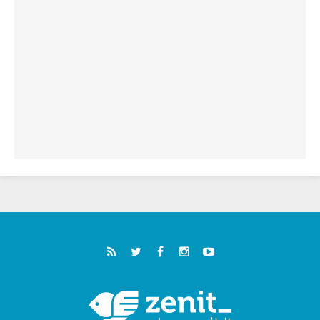
خمسون عاما على استشهاد الأسقف الأرجنتيني
الطوباوي إنريكي أنجيليلي