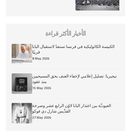
الأخبار الأكثر قراءة
الكنيسة الكاثوليكية في فرنسا تستعدّ لاستقبال البابا
قريبًا
8 May 2026
نيجيريا: تضليل إعلامي لإخفاء العنف بحق المسيحيين
منذ عقود
15 May 2026
العبوديَّة بين اعتذار البابا لاوُن الرابع عشر وصرخة
القدِّيس شارل دي فوكو
27 May 2026