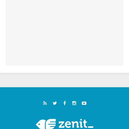
فيكم"