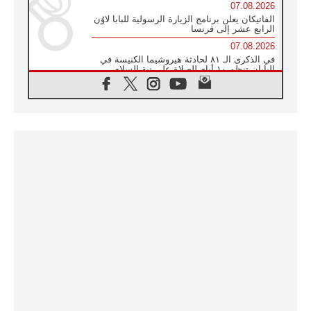
07.08.2026
الفاتيكان يعلن برنامج الزيارة الرسولية للبابا لاوُن
الرابع عشر إلى فرنسا
07.08.2026
في الذكرى الـ ٨١ لحادثة هيروشيما الكنيسة في
اليابان تنظم ١٠ أيام للصلاة على نية السلام
07.08.2026
الكنيسة في الأوروغواي: زيارة البابا ستعزز
الإيمان والرجاء
06.08.2026
الاجتماع الشهري للمطارنة الموارنة
06.08.2026
الكاردينال روسي: زيارة البابا لاوُن إلى الأرجنتين
هي تكريم للبابا فرنسيس
06.08.2026
زيارة البابا إلى البيرو ستكون زمن نعمة ومصالحة
ورجاء
06.08.2026
الكاردينال بارولين في المكسيك: علينا أن نكون
حاضرين إلى جانب المهمشين والمهاجرين
والأجانب
06.08.2026
البابا لاوُن الرابع عشر للشباب في أسيزي:
"أوروبا والعالم يبحثان اليوم عن قديسين جُدد