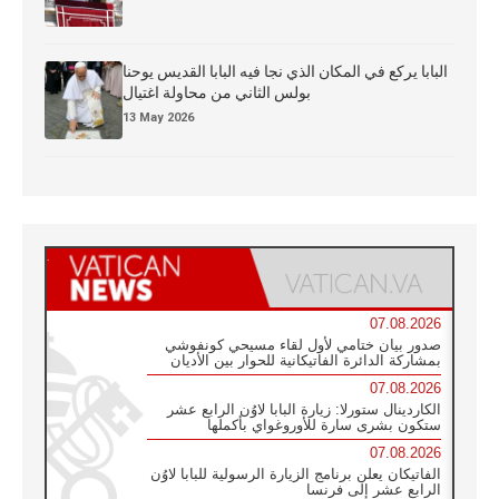
البابا يركع في المكان الذي نجا فيه البابا القديس يوحنا
بولس الثاني من محاولة اغتيال
13 May 2026
07.08.2026
صدور بيان ختامي لأول لقاء مسيحي كونفوشي
بمشاركة الدائرة الفاتيكانية للحوار بين الأديان
07.08.2026
الكاردينال ستورلا: زيارة البابا لاوُن الرابع عشر
ستكون بشرى سارة للأوروغواي بأكملها
07.08.2026
الفاتيكان يعلن برنامج الزيارة الرسولية للبابا لاوُن
الرابع عشر إلى فرنسا