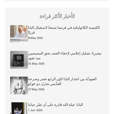
الأخبار الأكثر قراءة
الكنيسة الكاثوليكية في فرنسا تستعدّ لاستقبال البابا
قريبًا
8 May 2026
نيجيريا: تضليل إعلامي لإخفاء العنف بحق المسيحيين
منذ عقود
15 May 2026
العبوديَّة بين اعتذار البابا لاوُن الرابع عشر وصرخة
القدِّيس شارل دي فوكو
27 May 2026
البابا: حياة الله قادرة على أن تغيّر حياتنا
1 Jun 2026