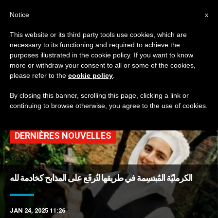
AR
Notice
x
This website or its third party tools use cookies, which are
necessary to its functioning and required to achieve the
TAG
purposes illustrated in the cookie policy. If you want to know
Posts Tagged ‘الأخت
more or withdraw your consent to all or some of the cookies,
please refer to the
cookie policy
.
سيسيليا ماريا’
By closing this banner, scrolling this page, clicking a link or
continuing to browse otherwise, you agree to the use of cookies.
DERNIÈRES NOUVELLES
الكرمليّة المُبتسِمة في طريقها لتُرفَع على المذابح كخادمة لله
JAN 24, 2025 11:26