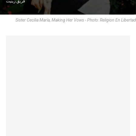
فريق زينيت
Sister Cecilia María, Making Her Vows - Photo: Religion En Libertad