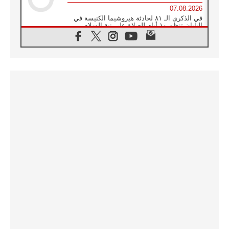
07.08.2026
في الذكرى الـ ٨١ لحادثة هيروشيما الكنيسة في
اليابان تنظم ١٠ أيام للصلاة على نية السلام
07.08.2026
الكنيسة في الأوروغواي: زيارة البابا ستعزز
الإيمان والرجاء
06.08.2026
الاجتماع الشهري للمطارنة الموارنة
06.08.2026
الكاردينال روسي: زيارة البابا لاوُن إلى الأرجنتين
هي تكريم للبابا فرنسيس
06.08.2026
زيارة البابا إلى البيرو ستكون زمن نعمة ومصالحة
ورجاء
06.08.2026
الكاردينال بارولين في المكسيك: علينا أن نكون
حاضرين إلى جانب المهمشين والمهاجرين
والأجانب
06.08.2026
البابا لاوُن الرابع عشر للشباب في أسيزي:
"أوروبا والعالم يبحثان اليوم عن قديسين جُدد
فيكم"