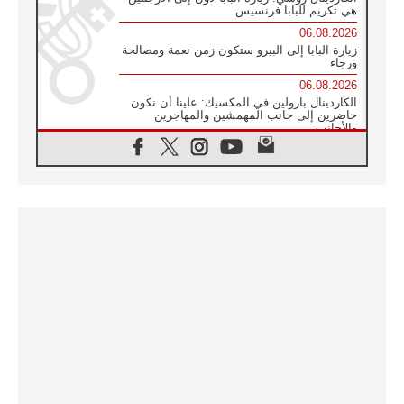
هي تكريم للبابا فرنسيس
06.08.2026
زيارة البابا إلى البيرو ستكون زمن نعمة ومصالحة
ورجاء
06.08.2026
الكاردينال بارولين في المكسيك: علينا أن نكون
حاضرين إلى جانب المهمشين والمهاجرين
والأجانب
06.08.2026
البابا لاوُن الرابع عشر للشباب في أسيزي:
"أوروبا والعالم يبحثان اليوم عن قديسين جُدد
فيكم"
06.08.2026
البابا في أسيزي يتحدث إلى الشباب المشاركين
في لقاء الشباب الفرنسيسكاني
06.08.2026
البابا لاوُن الرابع عشر يبرق معزيا بوفاة
الكاردينال جوليو دوارتي لانغا
05.08.2026
في مقابلته العامة مع المؤمنين البابا لاوُن الرابع
عشر يواصل الحديث عن الدستور في الليتورجيا
المقدسة مسلطا الضوء على صلاة الكنيسة
05.08.2026
البابا لاوُن الرابع عشر يزور في تشرين الثاني