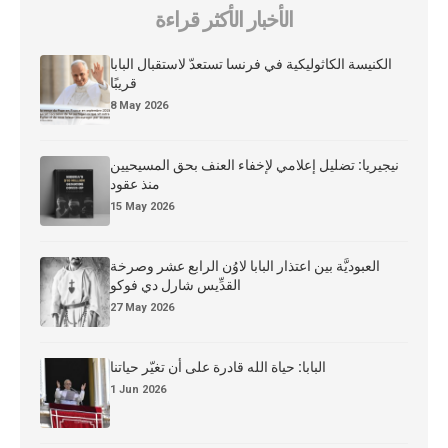
الأخبار الأكثر قراءة
الكنيسة الكاثوليكية في فرنسا تستعدّ لاستقبال البابا
قريبًا
8 May 2026
نيجيريا: تضليل إعلامي لإخفاء العنف بحق المسيحيين
منذ عقود
15 May 2026
العبوديَّة بين اعتذار البابا لاوُن الرابع عشر وصرخة
القدِّيس شارل دي فوكو
27 May 2026
البابا: حياة الله قادرة على أن تغيّر حياتنا
1 Jun 2026