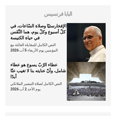
البابا فرنسيس
الإفخارستيّا وصلاة السّاعات، في
كلّ أسبوع وكلّ يوم، هما النَّفَس
في حياة الكنيسة
النص الكامل للمقابلة العامّة مع
المؤمنين يوم الأربعاء 5 آب 2026
عطاء الرّبّ يسوع هو عطاء
شامل، وأنّ عنايته بنا لا تغيب عنّا
أبدًا
النص الكامل لصلاة التبشير الملائكي
يوم الأحد 2 آب 2026