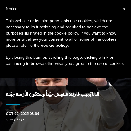
AR
Notice
x
This website or its third party tools use cookies, which are
necessary to its functioning and required to achieve the
TAG
purposes illustrated in the cookie policy. If you want to know
Posts Tagged ‘الأزمنة’
more or withdraw your consent to all or some of the cookies,
please refer to the
cookie policy
.
By closing this banner, scrolling this page, clicking a link or
continuing to browse otherwise, you agree to the use of cookies.
DERNIÈRES NOUVELLES
البابا يُجيب قارئة: فلنعِش جيّداً وستكون الأزمنة جيّدة
OCT 02, 2025 03:34
فريق زينيت