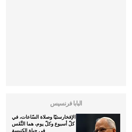
البابا فرنسيس
الإفخارستيّا وصلاة السّاعات، في
كلّ أسبوع وكلّ يوم، هما النَّفَس
في حياة الكنيسة