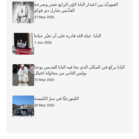
العبوديَّة بين اعتذار البابا لاوُن الرابع عشر وصرخة
القدِّيس شارل دي فوكو
27 May 2026
البابا: حياة الله قادرة على أن تغيّر حياتنا
1 Jun 2026
البابا يركع في المكان الذي نجا فيه البابا القديس يوحنا
بولس الثاني من محاولة اغتيال
13 May 2026
الليتورجيَّا في سرّ الكنيسة
20 May 2026