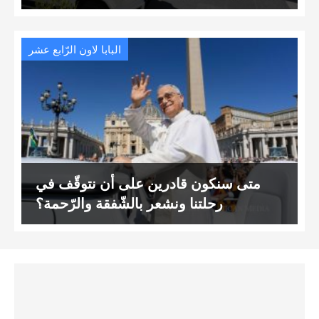
البابا لاون الرّابع عشر
متى سنكون قادرين على أن نتوقّف في
رحلتنا ونشعر بالشّفقة والرّحمة؟