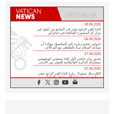
08.08.2026
البابا لاوُن الرابع عشر في السابع من أيلول في
مزار أم المشورة الصالحة في جناتزانو
08.08.2026
بارولين يختتم زيارته إلى المكسيك مؤكدا أن
صناعة السلام تبدأ بالتعاطف مع ألم الآخر
07.08.2026
صدور بيان ختامي لأول لقاء مسيحي كونفوشي
بمشاركة الدائرة الفاتيكانية للحوار بين الأديان
07.08.2026
الكاردينال ستورلا: زيارة البابا لاوُن الرابع عشر
ستكون بشرى سارة للأوروغواي بأكملها
07.08.2026
الفاتيكان يعلن برنامج الزيارة الرسولية للبابا لاوُن
الرابع عشر إلى فرنسا
07.08.2026
في الذكرى الـ ٨١ لحادثة هيروشيما الكنيسة في
اليابان تنظم ١٠ أيام للصلاة على نية السلام
07.08.2026