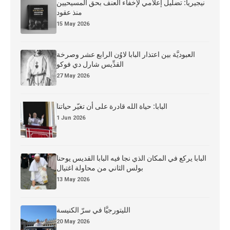
نيجيريا: تضليل إعلامي لإخفاء العنف بحق المسيحيين
منذ عقود
15 May 2026
العبوديَّة بين اعتذار البابا لاوُن الرابع عشر وصرخة
القدِّيس شارل دي فوكو
27 May 2026
البابا: حياة الله قادرة على أن تغيّر حياتنا
1 Jun 2026
البابا يركع في المكان الذي نجا فيه البابا القديس يوحنا
بولس الثاني من محاولة اغتيال
13 May 2026
الليتورجيَّا في سرّ الكنيسة
20 May 2026