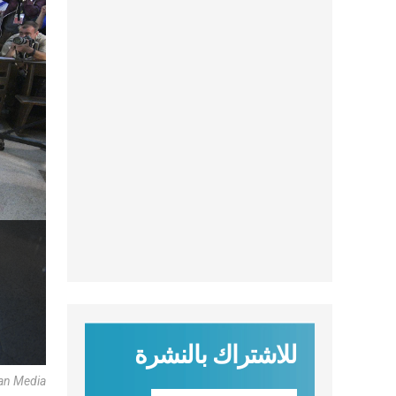
للاشتراك بالنشرة
can Media