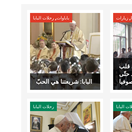
,
,
زيارات
باباوات
رحلات البابا
 قلب
حتّى
وفيا
البابا: شريعتنا هي الحبّ
ات البابا
رحلات البابا