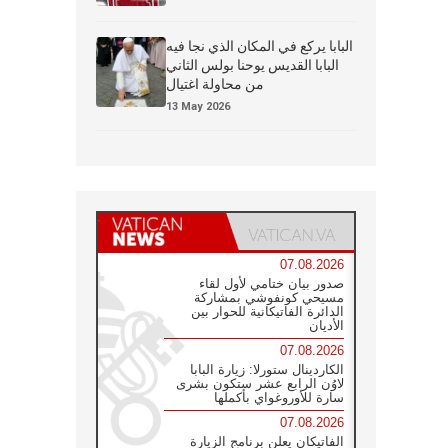
البابا يركع في المكان الذي نجا فيه
البابا القديس يوحنا بولس الثاني
من محاولة اغتيال
13 May 2026
07.08.2026
صدور بيان ختامي لأول لقاء
مسيحي كونفوشي بمشاركة
الدائرة الفاتيكانية للحوار بين
الأديان
07.08.2026
الكاردينال ستورلا: زيارة البابا
لاوُن الرابع عشر ستكون بشرى
سارة للأوروغواي بأكملها
07.08.2026
الفاتيكان يعلن برنامج الزيارة