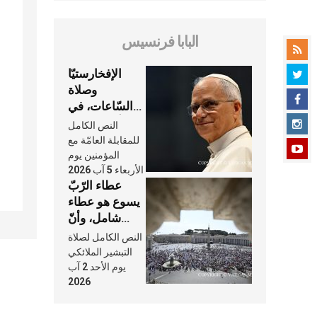
البابا فرنسيس
الإفخارستيّا
وصلاة
السّاعات، في
كلّ أسبوع وكلّ
النص الكامل
يوم، هما النَّفَس
للمقابلة العامّة مع
في حياة
المؤمنين يوم
الأربعاء 5 آب 2026
الكنيسة
عطاء الرّبّ
يسوع هو عطاء
شامل، وأنّ
عنايته بنا لا
النص الكامل لصلاة
تغيب عنّا أبدًا
التبشير الملائكي
يوم الأحد 2 آب
2026