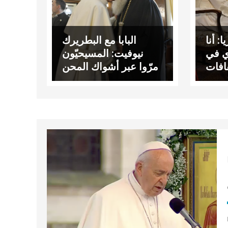
ا: أنا
البابا مع البطريرك
ي في
نيوفيت: المسيحيّون
قافات
مرّوا عبر أشواك المحن
دّدة
كي ينشروا رائحة
الإنجيل