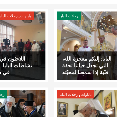
,
رحلات البابا
باباوات
رحلات البابا
البابا: إليكم معجزة الله،
اللاجئون في
التي تجعل حياتنا تحفة
نشاطات البابا… 
فنّية إذا سمحنا لمحبّته
في ص
بأن ترشدنا
,
باباوات
رحلات البابا
رحل