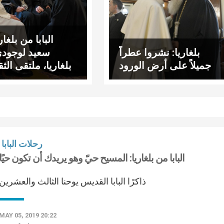
البابا من بلغاري
بلغاريا: نشروا عطراً
سعيد لوجود
جميلاً على أرض الورود
بلغاريا، ملتقى الث
والحضارات المتع
رحلات البابا
البابا من بلغاريا: المسيح حيّ وهو يريدك أن تكون حيًا
ذاكرًا البابا القديس يوحنا الثالث والعشرين
MAY 05, 2019 20:22