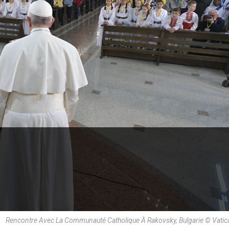
Rencontre Avec La Communauté Catholique À Rakovsky, Bulgarie © Vati