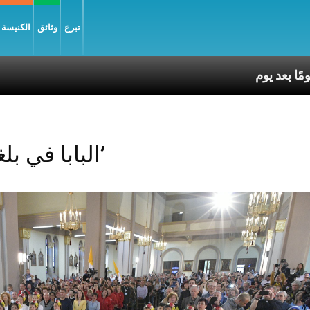
تبرع
وثائق
الكنيسة و
Posts Tagged ‘البابا في بلغاريا’