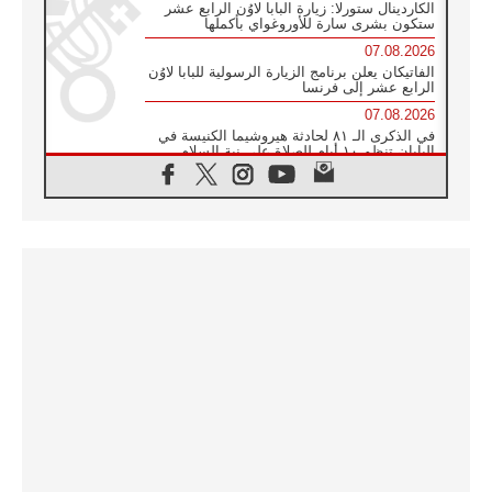
الكاردينال ستورلا: زيارة البابا لاوُن الرابع عشر
ستكون بشرى سارة للأوروغواي بأكملها
07.08.2026
الفاتيكان يعلن برنامج الزيارة الرسولية للبابا لاوُن
الرابع عشر إلى فرنسا
07.08.2026
في الذكرى الـ ٨١ لحادثة هيروشيما الكنيسة في
اليابان تنظم ١٠ أيام للصلاة على نية السلام
07.08.2026
الكنيسة في الأوروغواي: زيارة البابا ستعزز
الإيمان والرجاء
06.08.2026
الاجتماع الشهري للمطارنة الموارنة
06.08.2026
الكاردينال روسي: زيارة البابا لاوُن إلى الأرجنتين
هي تكريم للبابا فرنسيس
06.08.2026
زيارة البابا إلى البيرو ستكون زمن نعمة ومصالحة
ورجاء
06.08.2026
الكاردينال بارولين في المكسيك: علينا أن نكون
حاضرين إلى جانب المهمشين والمهاجرين
والأجانب