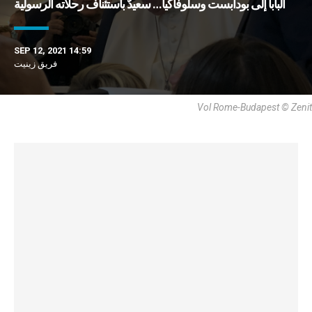
البابا إلى بودابست وسلوفاكيا… سعيدٌ باستئناف رحلاته الرسولية
SEP 12, 2021 14:59
فريق زينيت
Vol Rome-Budapest © Zenit