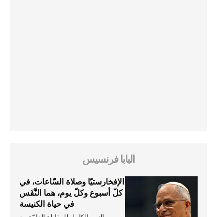
البابا فرنسيس
الإفخارستيّا وصلاة السّاعات، في
كلّ أسبوع وكلّ يوم، هما النَّفَس
في حياة الكنيسة