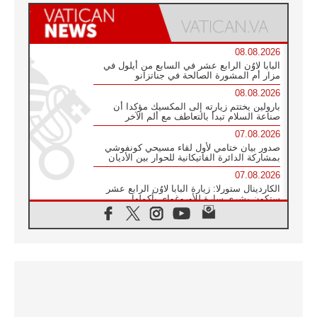
08.08.2026
البابا لاوُن الرابع عشر في السابع من أيلول في
مزار أم المشورة الصالحة في جناتزانو
08.08.2026
بارولين يختتم زيارته إلى المكسيك مؤكدا أن
صناعة السلام تبدأ بالتعاطف مع ألم الآخر
07.08.2026
صدور بيان ختامي لأول لقاء مسيحي كونفوشي
بمشاركة الدائرة الفاتيكانية للحوار بين الأديان
07.08.2026
الكاردينال ستورلا: زيارة البابا لاوُن الرابع عشر
ستكون بشرى سارة للأوروغواي بأكملها
07.08.2026
الفاتيكان يعلن برنامج الزيارة الرسولية للبابا لاوُن
الرابع عشر إلى فرنسا
07.08.2026
في الذكرى الـ ٨١ لحادثة هيروشيما الكنيسة في
اليابان تنظم ١٠ أيام للصلاة على نية السلام
07.08.2026
الكنيسة في الأوروغواي: زيارة البابا ستعزز