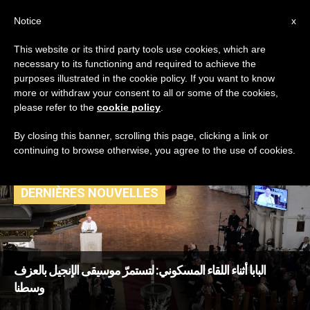
AR
Notice
x
This website or its third party tools use cookies, which are
necessary to its functioning and required to achieve the
TAG
purposes illustrated in the cookie policy. If you want to know
Posts Tagged ‘البابا
more or withdraw your consent to all or some of the cookies,
please refer to the
cookie policy
.
في ليتونيا’
By closing this banner, scrolling this page, clicking a link or
continuing to browse otherwise, you agree to the use of cookies.
DERNIÈRES NOUVELLES
البابا أثناء اللقاء المسكوني: لتستمرّ موسيقى الإنجيل بالعزف
وسطنا