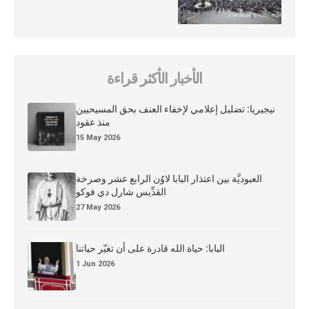
الأخبار الأكثر قراءة
نيجيريا: تضليل إعلامي لإخفاء العنف بحق المسيحيين
منذ عقود
15 May 2026
العبوديَّة بين اعتذار البابا لاوُن الرابع عشر وصرخة
القدِّيس شارل دي فوكو
27 May 2026
البابا: حياة الله قادرة على أن تغيّر حياتنا
1 Jun 2026