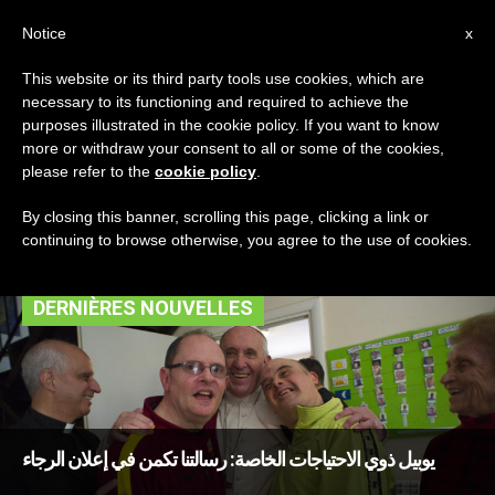
AR
Notice
x
This website or its third party tools use cookies, which are
necessary to its functioning and required to achieve the
TAG
purposes illustrated in the cookie policy. If you want to know
Posts Tagged ‘البا
more or withdraw your consent to all or some of the cookies,
please refer to the
cookie policy
.
فرنسيس’
By closing this banner, scrolling this page, clicking a link or
continuing to browse otherwise, you agree to the use of cookies.
DERNIÈRES NOUVELLES
يوبيل ذوي الاحتياجات الخاصة: رسالتنا تكمن في إعلان الرجاء