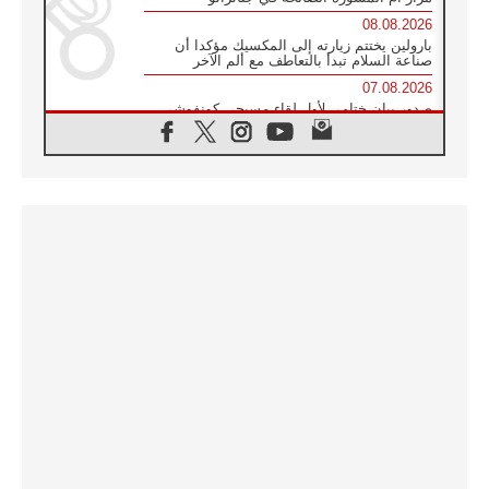
08.08.2026
بارولين يختتم زيارته إلى المكسيك مؤكدا أن
صناعة السلام تبدأ بالتعاطف مع ألم الآخر
07.08.2026
صدور بيان ختامي لأول لقاء مسيحي كونفوشي
بمشاركة الدائرة الفاتيكانية للحوار بين الأديان
07.08.2026
الكاردينال ستورلا: زيارة البابا لاوُن الرابع عشر
ستكون بشرى سارة للأوروغواي بأكملها
07.08.2026
الفاتيكان يعلن برنامج الزيارة الرسولية للبابا لاوُن
الرابع عشر إلى فرنسا
07.08.2026
في الذكرى الـ ٨١ لحادثة هيروشيما الكنيسة في
اليابان تنظم ١٠ أيام للصلاة على نية السلام
07.08.2026
الكنيسة في الأوروغواي: زيارة البابا ستعزز
الإيمان والرجاء
06.08.2026
الاجتماع الشهري للمطارنة الموارنة
06.08.2026
الكاردينال روسي: زيارة البابا لاوُن إلى الأرجنتين
هي تكريم للبابا فرنسيس