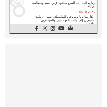
زيارة البابا إلى البيرو ستكون زمن نعمة ومصالحة
ورجاء
06.08.2026
الكاردينال بارولين في المكسيك: علينا أن نكون
حاضرين إلى جانب المهمشين والمهاجرين
والأجانب
06.08.2026
البابا لاوُن الرابع عشر للشباب في أسيزي:
"أوروبا والعالم يبحثان اليوم عن قديسين جُدد
فيكم"
06.08.2026
البابا في أسيزي يتحدث إلى الشباب المشاركين
في لقاء الشباب الفرنسيسكاني
06.08.2026
البابا لاوُن الرابع عشر يبرق معزيا بوفاة
الكاردينال جوليو دوارتي لانغا
05.08.2026
في مقابلته العامة مع المؤمنين البابا لاوُن الرابع
عشر يواصل الحديث عن الدستور في الليتورجيا
المقدسة مسلطا الضوء على صلاة الكنيسة
05.08.2026
البابا لاوُن الرابع عشر يزور في تشرين الثاني
٢٠٢٦ أوروغواي والأرجنتين وبيرو
05.08.2026