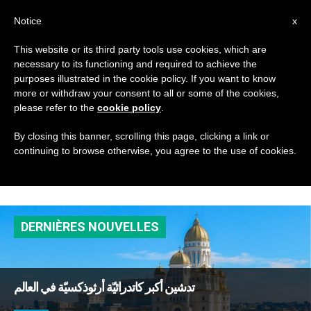
AR
Notice
x
This website or its third party tools use cookies, which are
necessary to its functioning and required to achieve the
TAG
purposes illustrated in the cookie policy. If you want to know
Posts Tagged
more or withdraw your consent to all or some of the cookies,
please refer to the
cookie policy
.
‘البطريرك الأرثوذكسي
By closing this banner, scrolling this page, clicking a link or
continuing to browse otherwise, you agree to the use of cookies.
دانيال’
DERNIÈRES NOUVELLES
تدشين أكبر كاتدرائيّة أرثوذكسيّة في العالم