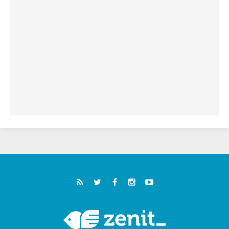
خمسون عاما على استشهاد الأسقف الأرجنتيني
الطوباوي إنريكي أنجيليلي