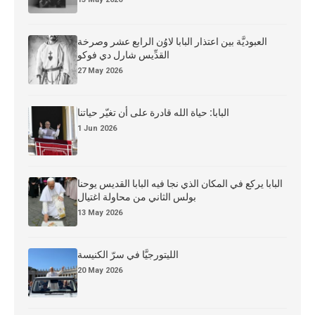
العبوديَّة بين اعتذار البابا لاوُن الرابع عشر وصرخة
القدِّيس شارل دي فوكو
27 May 2026
البابا: حياة الله قادرة على أن تغيّر حياتنا
1 Jun 2026
البابا يركع في المكان الذي نجا فيه البابا القديس يوحنا
بولس الثاني من محاولة اغتيال
13 May 2026
الليتورجيَّا في سرّ الكنيسة
20 May 2026