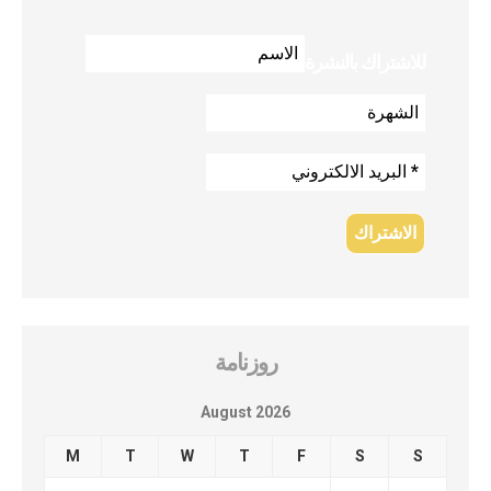
للاشتراك بالنشرة
روزنامة
August 2026
M
T
W
T
F
S
S