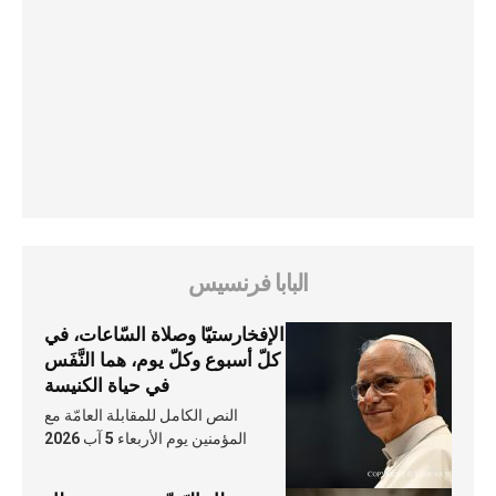
البابا فرنسيس
الإفخارستيّا وصلاة السّاعات، في
كلّ أسبوع وكلّ يوم، هما النَّفَس
في حياة الكنيسة
النص الكامل للمقابلة العامّة مع
المؤمنين يوم الأربعاء 5 آب 2026