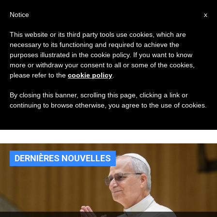
AR
Notice
x
This website or its third party tools use cookies, which are
necessary to its functioning and required to achieve the
TAG
purposes illustrated in the cookie policy. If you want to know
Posts Tagged ‘الرئيس
more or withdraw your consent to all or some of the cookies,
please refer to the
cookie policy
.
الأوكراني فولوديمير
By closing this banner, scrolling this page, clicking a link or
continuing to browse otherwise, you agree to the use of cookies.
زلنسكي’
DERNIÈRES NOUVELLES