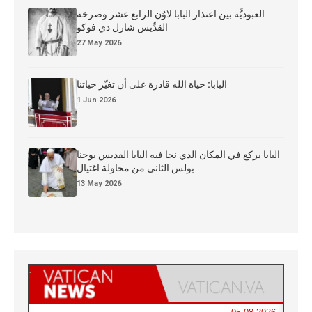
العبوديَّة بين اعتذار البابا لاوُن الرابع عشر وصرخة
القدِّيس شارل دي فوكو
27 May 2026
البابا: حياة الله قادرة على أن تغيّر حياتنا
1 Jun 2026
البابا يركع في المكان الذي نجا فيه البابا القديس يوحنا
بولس الثاني من محاولة اغتيال
13 May 2026