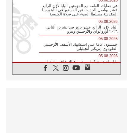
05.08.2026
في مقابلته العامة مع المؤمنين البابا لاوُن الرابع
عشر يواصل الحديث عن الدستور في الليتورجيا
المقدسة مسلطا الضوء على صلاة الكنيسة
05.08.2026
البابا لاوُن الرابع عشر يزور في تشرين الثاني
٢٠٢٦ أوروغواي والأرجنتين وبيرو
05.08.2026
خمسون عاما على استشهاد الأسقف الأرجنتيني
الطوباوي إنريكي أنجيليلي
05.08.2026
البابا لفرسان كولومبوس: هناك حاجة ماسة إلى
أنبياء تناغم يسعون إلى بناء الجسور
04.08.2026
وفاة الكاردينال جوليو دوارتي لانغا
04.08.2026
عميد دائرة الحوار بين الأديان يفتتح في سيول
أول لقاء مسيحي كونفوشي
04.08.2026
إطلاق النشيد الرسمي لليوم العالمي للشباب في
سيول
04.08.2026
رسالة البابا لاوُن الرابع عشر إلى المشاركين في
المؤتمر العالمي لمنظمة سيغنيس