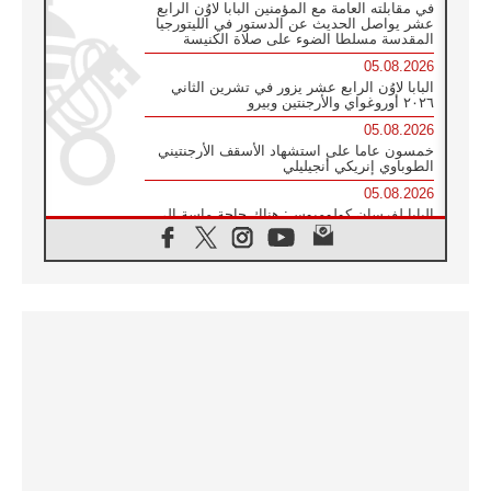
في مقابلته العامة مع المؤمنين البابا لاوُن الرابع
عشر يواصل الحديث عن الدستور في الليتورجيا
المقدسة مسلطا الضوء على صلاة الكنيسة
05.08.2026
البابا لاوُن الرابع عشر يزور في تشرين الثاني
٢٠٢٦ أوروغواي والأرجنتين وبيرو
05.08.2026
خمسون عاما على استشهاد الأسقف الأرجنتيني
الطوباوي إنريكي أنجيليلي
05.08.2026
البابا لفرسان كولومبوس: هناك حاجة ماسة إلى
أنبياء تناغم يسعون إلى بناء الجسور
04.08.2026
وفاة الكاردينال جوليو دوارتي لانغا
04.08.2026
عميد دائرة الحوار بين الأديان يفتتح في سيول
أول لقاء مسيحي كونفوشي
04.08.2026
إطلاق النشيد الرسمي لليوم العالمي للشباب في
سيول
04.08.2026
رسالة البابا لاوُن الرابع عشر إلى المشاركين في
المؤتمر العالمي لمنظمة سيغنيس