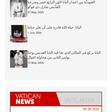
العبوديَّة بين اعتذار البابا لاوُن الرابع عشر وصرخة
القدِّيس شارل دي فوكو
27 May 2026
البابا: حياة الله قادرة على أن تغيّر حياتنا
1 Jun 2026
البابا يركع في المكان الذي نجا فيه البابا القديس يوحنا
بولس الثاني من محاولة اغتيال
13 May 2026
05.08.2026