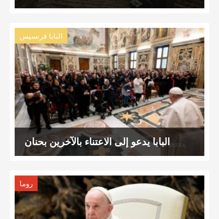
البابا فرنسيس
البابا يدعو إلى الاعتناء بالآخرين بحنان
روما