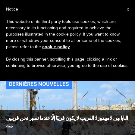
AR
Notice
x
This website or its third party tools use cookies, which are
necessary to its functioning and required to achieve the
TAG
purposes illustrated in the cookie policy. If you want to know
Posts Tagged
more or withdraw your consent to all or some of the cookies,
please refer to the
cookie policy
.
‘السامري الصالح’
By closing this banner, scrolling this page, clicking a link or
continuing to browse otherwise, you agree to the use of cookies.
DERNIÈRES NOUVELLES
البابا مِن لامبيدوزا: القريب لا يكون قريبًا إلّا عندما نصير نحن قريبين
منه