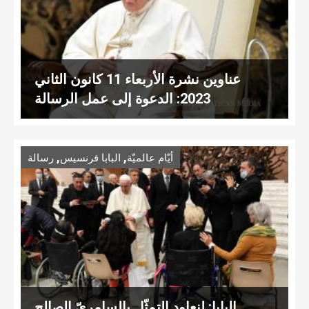
عناوين نشرة الأربعاء 11 كانون الثاني
2023: الدعوة إلى عمل الرسالة
,
,
أيّام عالميّة
البابا فرنسيس
رسالة
البابا: لنعاود التمثّل بالسامريّ الصالح