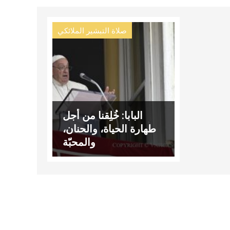
صلاة التبشير الملائكي
البابا: خُلِقنا من أجل
طهارة الحياة، والحنان،
والمحبّة