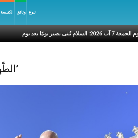
تبرع
وثائق
الكنيسة و
ن نشرة يوم الجمعة 7 آب 2026: السلام يُبنى بصبر يومًا بعد يوم
Posts Tagged ‘الطّهارة’