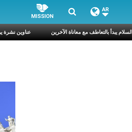
AR
MISSION
نال بارولين: السلام يبدأ بالتعاطف مع معاناة الآخرين
عناوي