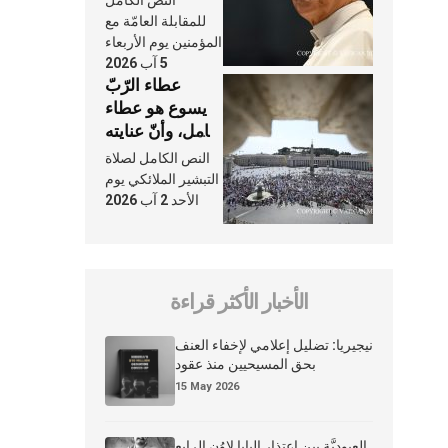
النَّفَس في حياة
للمقابلة العامّة مع
الكنيسة
المؤمنين يوم الأربعاء
5 آب 2026
عطاء الرّبّ
يسوع هو عطاء
شامل، وأنّ عنايته
بنا لا تغيب عنّا
النص الكامل لصلاة
أبدًا
التبشير الملائكي يوم
الأحد 2 آب 2026
الأخبار الأكثر قراءة
نيجيريا: تضليل إعلامي لإخفاء العنف
بحق المسيحيين منذ عقود
15 May 2026
العبوديَّة بين اعتذار البابا لاوُن الرابع