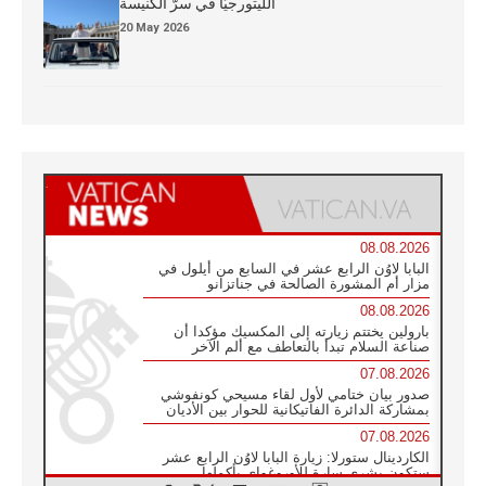
الليتورجيَّا في سرّ الكنيسة
20 May 2026
08.08.2026
البابا لاوُن الرابع عشر في السابع من أيلول في
مزار أم المشورة الصالحة في جناتزانو
08.08.2026
بارولين يختتم زيارته إلى المكسيك مؤكدا أن
صناعة السلام تبدأ بالتعاطف مع ألم الآخر
07.08.2026
صدور بيان ختامي لأول لقاء مسيحي كونفوشي
بمشاركة الدائرة الفاتيكانية للحوار بين الأديان
07.08.2026
الكاردينال ستورلا: زيارة البابا لاوُن الرابع عشر
ستكون بشرى سارة للأوروغواي بأكملها