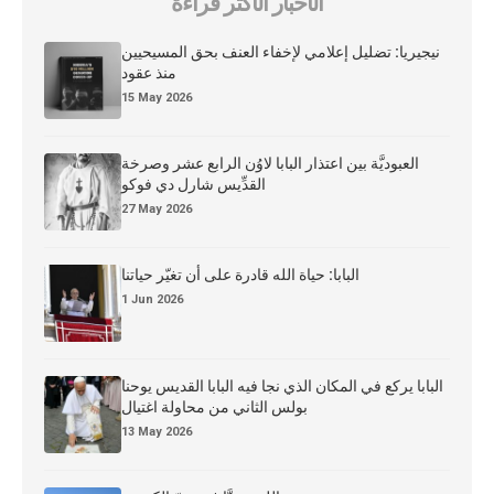
الأخبار الأكثر قراءة
نيجيريا: تضليل إعلامي لإخفاء العنف بحق المسيحيين
منذ عقود
15 May 2026
العبوديَّة بين اعتذار البابا لاوُن الرابع عشر وصرخة
القدِّيس شارل دي فوكو
27 May 2026
البابا: حياة الله قادرة على أن تغيّر حياتنا
1 Jun 2026
البابا يركع في المكان الذي نجا فيه البابا القديس يوحنا
بولس الثاني من محاولة اغتيال
13 May 2026