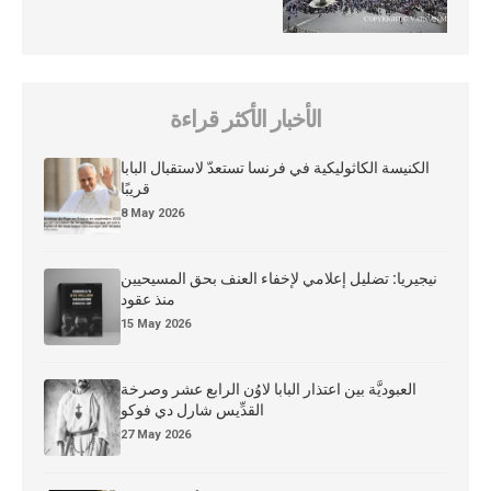
الأخبار الأكثر قراءة
الكنيسة الكاثوليكية في فرنسا تستعدّ لاستقبال البابا
قريبًا
8 May 2026
نيجيريا: تضليل إعلامي لإخفاء العنف بحق المسيحيين
منذ عقود
15 May 2026
العبوديَّة بين اعتذار البابا لاوُن الرابع عشر وصرخة
القدِّيس شارل دي فوكو
27 May 2026