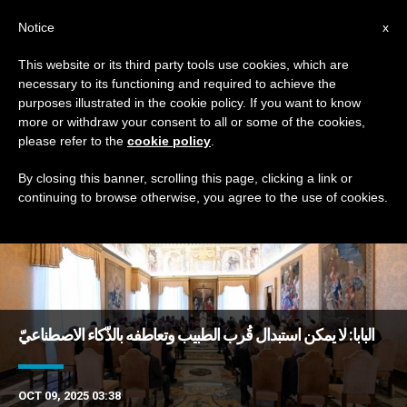
AR
Notice
x
This website or its third party tools use cookies, which are
necessary to its functioning and required to achieve the
TAG
purposes illustrated in the cookie policy. If you want to know
Posts Tagged ‘العلاج’
more or withdraw your consent to all or some of the cookies,
please refer to the
cookie policy
.
By closing this banner, scrolling this page, clicking a link or
continuing to browse otherwise, you agree to the use of cookies.
DERNIÈRES NOUVELLES
البابا: لا يمكن استبدال قُرب الطبيب وتعاطفه بالذّكاء الاصطناعيّ
OCT 09, 2025 03:38