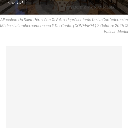
فريق زينيت
Allocution Du Saint-Père Léon XIV Aux Représentants De La Confederación
Médica Latinoiberoamericana Y Del Caribe (CONFEMEL) 2 Octobre 2025 ©
Vatican Media