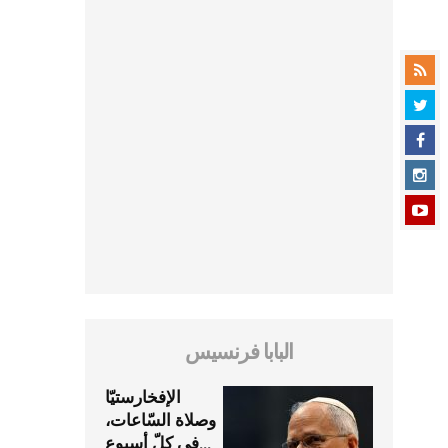
البابا فرنسيس
الإفخارستيّا
وصلاة السّاعات،
في كلّ أسبوع