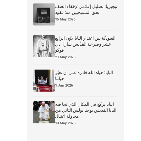
نيجيريا: تضليل إعلامي لإخفاء العنف
بحق المسيحيين منذ عقود
15 May 2026
العبوديَّة بين اعتذار البابا لاوُن الرابع
عشر وصرخة القدِّيس شارل دي
فوكو
27 May 2026
البابا: حياة الله قادرة على أن تغيّر
حياتنا
1 Jun 2026
البابا يركع في المكان الذي نجا فيه
البابا القديس يوحنا بولس الثاني من
محاولة اغتيال
13 May 2026