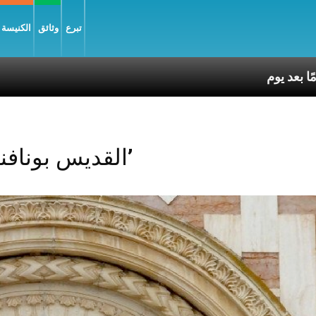
تبرع
وثائق
الكنيسة و
Posts Tagged ‘القديس بونافنتورا’