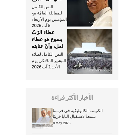
وكلّ يوم، هما
النص الكامل
النَّفَس في حياة
للمقابلة العامّة مع
الكنيسة
المؤمنين يوم الأربعاء
5 آب 2026
عطاء الرّبّ
يسوع هو عطاء
شامل، وأنّ عنايته
بنا لا تغيب عنّا
النص الكامل لصلاة
أبدًا
التبشير الملائكي يوم
الأحد 2 آب 2026
الأخبار الأكثر قراءة
الكنيسة الكاثوليكية في فرنسا
تستعدّ لاستقبال البابا قريبًا
8 May 2026