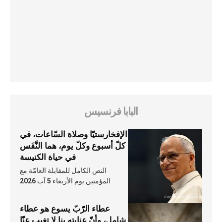
البابا فرنسيس
الإفخارستيّا وصلاة السّاعات، في
كلّ أسبوع وكلّ يوم، هما النَّفَس
في حياة الكنيسة
النص الكامل للمقابلة العامّة مع
المؤمنين يوم الأربعاء 5 آب 2026
عطاء الرّبّ يسوع هو عطاء
شامل، وأنّ عنايته بنا لا تغيب عنّا