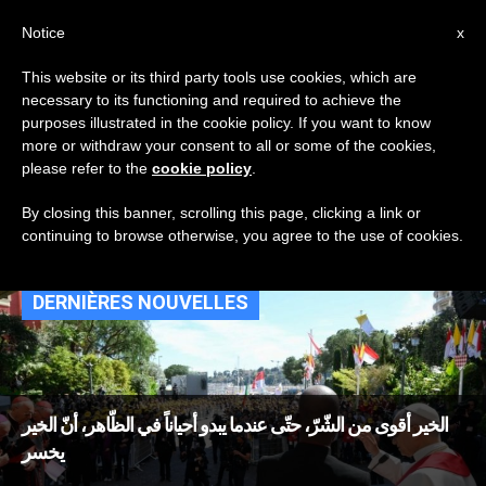
AR
Notice
x
This website or its third party tools use cookies, which are
necessary to its functioning and required to achieve the
TAG
purposes illustrated in the cookie policy. If you want to know
Posts Tagged ‘القديس
more or withdraw your consent to all or some of the cookies,
please refer to the
cookie policy
.
كارلو أكوتيس’
By closing this banner, scrolling this page, clicking a link or
continuing to browse otherwise, you agree to the use of cookies.
DERNIÈRES NOUVELLES
الخير أقوى من الشّرّ، حتّى عندما يبدو أحياناً في الظّاهر، أنّ الخير
يخسر