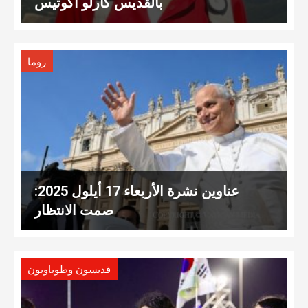
بالقديس كارلو أكوتيس
روما
عناوين نشرة الأربعاء 17 أيلول 2025:
صمت الانتظار
قديسون وطوباويون