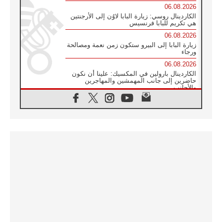
06.08.2026
الكاردينال روسي: زيارة البابا لاوُن إلى الأرجنتين
هي تكريم للبابا فرنسيس
06.08.2026
زيارة البابا إلى البيرو ستكون زمن نعمة ومصالحة
ورجاء
06.08.2026
الكاردينال بارولين في المكسيك: علينا أن نكون
حاضرين إلى جانب المهمشين والمهاجرين
والأجانب
06.08.2026
البابا لاوُن الرابع عشر للشباب في أسيزي:
"أوروبا والعالم يبحثان اليوم عن قديسين جُدد
فيكم"
06.08.2026
البابا في أسيزي يتحدث إلى الشباب المشاركين
في لقاء الشباب الفرنسيسكاني
06.08.2026
البابا لاوُن الرابع عشر يبرق معزيا بوفاة
الكاردينال جوليو دوارتي لانغا
05.08.2026
في مقابلته العامة مع المؤمنين البابا لاوُن الرابع
عشر يواصل الحديث عن الدستور في الليتورجيا
المقدسة مسلطا الضوء على صلاة الكنيسة