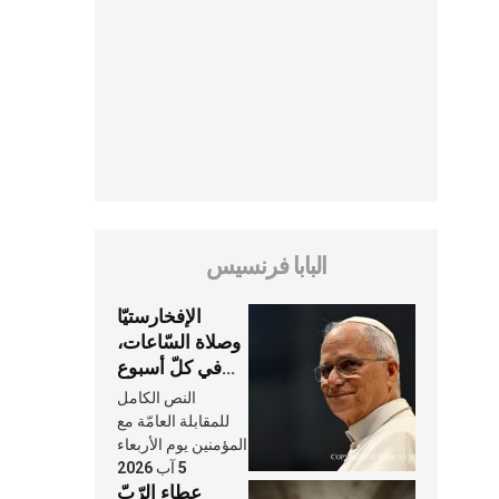
البابا فرنسيس
الإفخارستيّا
وصلاة السّاعات،
في كلّ أسبوع
وكلّ يوم، هما
النص الكامل
النَّفَس في حياة
للمقابلة العامّة مع
الكنيسة
المؤمنين يوم الأربعاء
5 آب 2026
عطاء الرّبّ