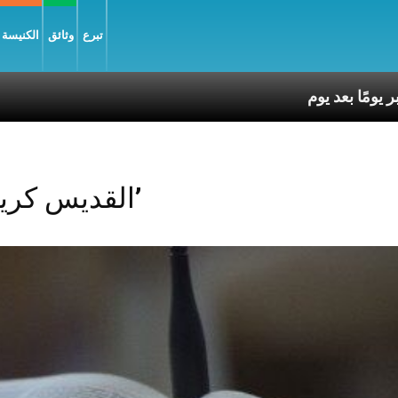
تبرع
وثائق
الكنيسة و
Posts Tagged ‘القديس كريكور’