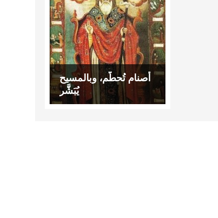
أصنام تُحطّم، وبالمسيح
يُبَشَّر