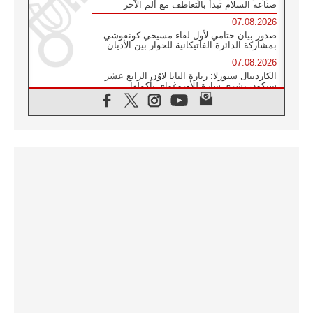
صناعة السلام تبدأ بالتعاطف مع ألم الآخر
07.08.2026
صدور بيان ختامي لأول لقاء مسيحي كونفوشي
بمشاركة الدائرة الفاتيكانية للحوار بين الأديان
07.08.2026
الكاردينال ستورلا: زيارة البابا لاوُن الرابع عشر
ستكون بشرى سارة للأوروغواي بأكملها
07.08.2026
الفاتيكان يعلن برنامج الزيارة الرسولية للبابا لاوُن
الرابع عشر إلى فرنسا
07.08.2026
في الذكرى الـ ٨١ لحادثة هيروشيما الكنيسة في
اليابان تنظم ١٠ أيام للصلاة على نية السلام
07.08.2026
الكنيسة في الأوروغواي: زيارة البابا ستعزز
الإيمان والرجاء
06.08.2026
الاجتماع الشهري للمطارنة الموارنة
06.08.2026
الكاردينال روسي: زيارة البابا لاوُن إلى الأرجنتين
هي تكريم للبابا فرنسيس
06.08.2026
زيارة البابا إلى البيرو ستكون زمن نعمة ومصالحة