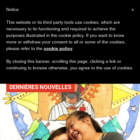
AR
Notice
x
This website or its third party tools use cookies, which are
necessary to its functioning and required to achieve the
TAG
purposes illustrated in the cookie policy. If you want to know
Posts Tagged
more or withdraw your consent to all or some of the cookies,
please refer to the
cookie policy
.
‘القدّيسة تيريزا الأفيليّة’
By closing this banner, scrolling this page, clicking a link or
continuing to browse otherwise, you agree to the use of cookies.
DERNIÈRES NOUVELLES