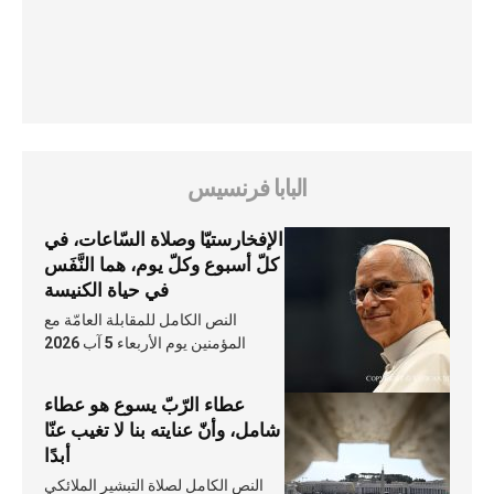
البابا فرنسيس
الإفخارستيّا وصلاة السّاعات، في
كلّ أسبوع وكلّ يوم، هما النَّفَس
في حياة الكنيسة
النص الكامل للمقابلة العامّة مع
المؤمنين يوم الأربعاء 5 آب 2026
عطاء الرّبّ يسوع هو عطاء
شامل، وأنّ عنايته بنا لا تغيب عنّا
أبدًا
النص الكامل لصلاة التبشير الملائكي