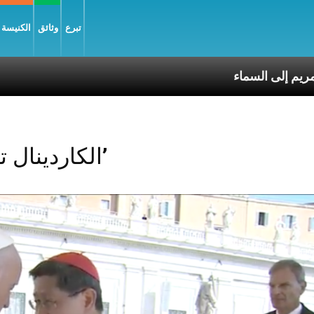
تبرع
وثائق
الكنيسة و
انتقال العذراء مريم إلى السماء
Posts Tagged ‘الكاردينال تاغل’