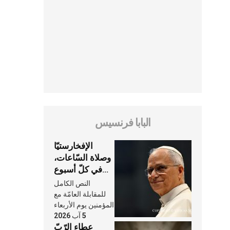
البابا فرنسيس
الإفخارستيّا
وصلاة السّاعات،
في كلّ أسبوع
وكلّ يوم، هما
النص الكامل
النَّفَس في حياة
للمقابلة العامّة مع
الكنيسة
المؤمنين يوم الأربعاء
5 آب 2026
عطاء الرّبّ