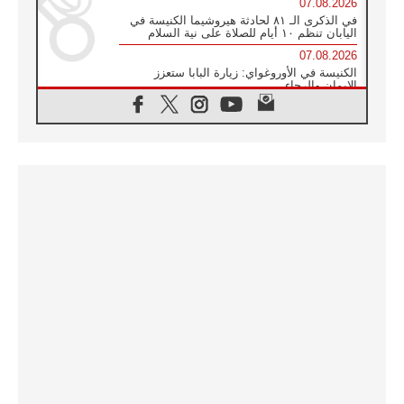
07.08.2026
في الذكرى الـ ٨١ لحادثة هيروشيما الكنيسة في
اليابان تنظم ١٠ أيام للصلاة على نية السلام
07.08.2026
الكنيسة في الأوروغواي: زيارة البابا ستعزز
الإيمان والرجاء
06.08.2026
الاجتماع الشهري للمطارنة الموارنة
06.08.2026
الكاردينال روسي: زيارة البابا لاوُن إلى الأرجنتين
هي تكريم للبابا فرنسيس
06.08.2026
زيارة البابا إلى البيرو ستكون زمن نعمة ومصالحة
ورجاء
06.08.2026
الكاردينال بارولين في المكسيك: علينا أن نكون
حاضرين إلى جانب المهمشين والمهاجرين
والأجانب
06.08.2026
البابا لاوُن الرابع عشر للشباب في أسيزي:
"أوروبا والعالم يبحثان اليوم عن قديسين جُدد
فيكم"
06.08.2026
البابا في أسيزي يتحدث إلى الشباب المشاركين