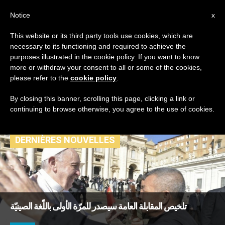
AR
Notice
x
This website or its third party tools use cookies, which are
necessary to its functioning and required to achieve the
TAG
purposes illustrated in the cookie policy. If you want to know
Posts Tagged ‘اللغة
more or withdraw your consent to all or some of the cookies,
please refer to the
cookie policy
.
الصينية’
By closing this banner, scrolling this page, clicking a link or
continuing to browse otherwise, you agree to the use of cookies.
DERNIÈRES NOUVELLES
تلخيص المقابلة العامة سيصدر للمرّة الأولى باللّغة الصينيّة