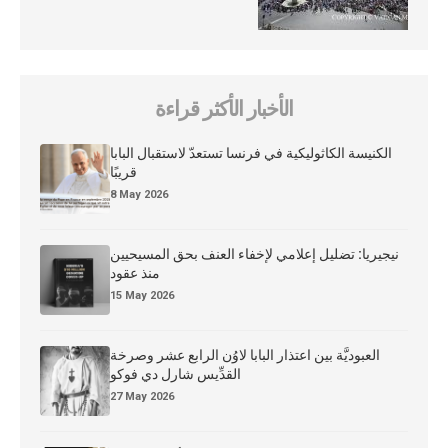
الأخبار الأكثر قراءة
الكنيسة الكاثوليكية في فرنسا تستعدّ لاستقبال البابا
قريبًا
8 May 2026
نيجيريا: تضليل إعلامي لإخفاء العنف بحق المسيحيين
منذ عقود
15 May 2026
العبوديَّة بين اعتذار البابا لاوُن الرابع عشر وصرخة
القدِّيس شارل دي فوكو
27 May 2026