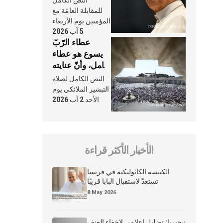
النَّفَس في حياة
للمقابلة العامّة مع
الكنيسة
المؤمنين يوم الأربعاء
5 آب 2026
عطاء الرّبّ
يسوع هو عطاء
شامل، وأنّ عنايته
بنا لا تغيب عنّا
النص الكامل لصلاة
أبدًا
التبشير الملائكي يوم
الأحد 2 آب 2026
الأخبار الأكثر قراءة
الكنيسة الكاثوليكية في فرنسا
تستعدّ لاستقبال البابا قريبًا
8 May 2026
نيجيريا: تضليل إعلامي لإخفاء العنف