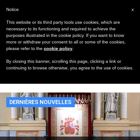
AR
Notice
x
This website or its third party tools use cookies, which are
necessary to its functioning and required to achieve the
TAG
purposes illustrated in the cookie policy. If you want to know
Posts Tagged ‘اللقاء
more or withdraw your consent to all or some of the cookies,
please refer to the
cookie policy
.
مع أعضاء البرلمان
By closing this banner, scrolling this page, clicking a link or
continuing to browse otherwise, you agree to the use of cookies.
الإسبانيّ’
DERNIÈRES NOUVELLES