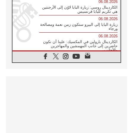
06.08.2026
الكاردينال روسي: زيارة البابا لاوُن إلى الأرجنتين
هي تكريم للبابا فرنسيس
06.08.2026
زيارة البابا إلى البيرو ستكون زمن نعمة ومصالحة
ورجاء
06.08.2026
الكاردينال بارولين في المكسيك: علينا أن نكون
حاضرين إلى جانب المهمشين والمهاجرين
والأجانب
06.08.2026
البابا لاوُن الرابع عشر للشباب في أسيزي:
"أوروبا والعالم يبحثان اليوم عن قديسين جُدد
فيكم"
06.08.2026
البابا في أسيزي يتحدث إلى الشباب المشاركين
في لقاء الشباب الفرنسيسكاني
06.08.2026
البابا لاوُن الرابع عشر يبرق معزيا بوفاة
الكاردينال جوليو دوارتي لانغا
05.08.2026
في مقابلته العامة مع المؤمنين البابا لاوُن الرابع
عشر يواصل الحديث عن الدستور في الليتورجيا
المقدسة مسلطا الضوء على صلاة الكنيسة