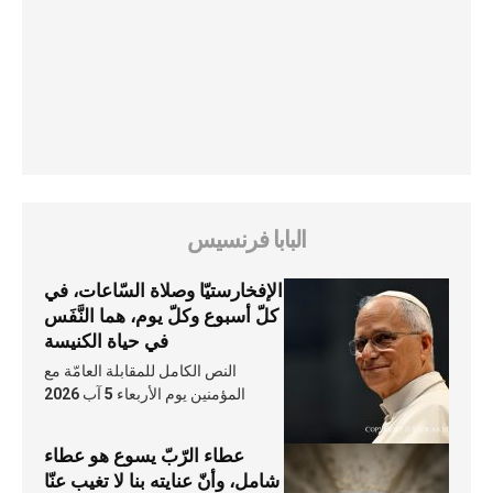
البابا فرنسيس
الإفخارستيّا وصلاة السّاعات، في
كلّ أسبوع وكلّ يوم، هما النَّفَس
في حياة الكنيسة
النص الكامل للمقابلة العامّة مع
المؤمنين يوم الأربعاء 5 آب 2026
عطاء الرّبّ يسوع هو عطاء
شامل، وأنّ عنايته بنا لا تغيب عنّا