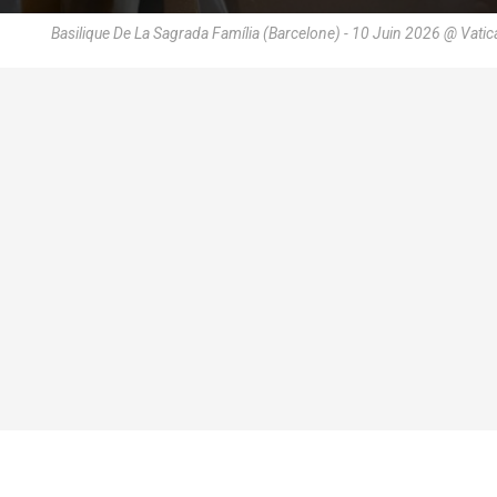
Basilique De La Sagrada Família (Barcelone) - 10 Juin 2026 @ Vati