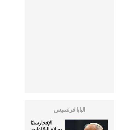
البابا فرنسيس
الإفخارستيّا
وصلاة السّاعات،