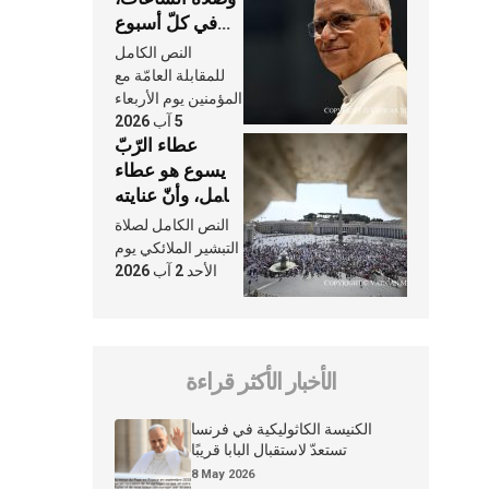
في كلّ أسبوع
وكلّ يوم، هما
النص الكامل
النَّفَس في حياة
للمقابلة العامّة مع
الكنيسة
المؤمنين يوم الأربعاء
5 آب 2026
عطاء الرّبّ
يسوع هو عطاء
شامل، وأنّ عنايته
بنا لا تغيب عنّا
النص الكامل لصلاة
أبدًا
التبشير الملائكي يوم
الأحد 2 آب 2026
الأخبار الأكثر قراءة
الكنيسة الكاثوليكية في فرنسا
تستعدّ لاستقبال البابا قريبًا
8 May 2026