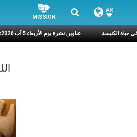
AR
MISSION
 هما النَّفَس في حياة الكنيسة
عناوين نشرة يوم الأربعاء 5 آب 2026: صلاة الكن