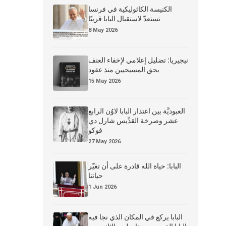
الكنيسة الكاثوليكية في فرنسا
تستعدّ لاستقبال البابا قريبًا
8 May 2026
نيجيريا: تضليل إعلامي لإخفاء العنف
بحق المسيحيين منذ عقود
15 May 2026
العبوديَّة بين اعتذار البابا لاوُن الرابع
عشر وصرخة القدِّيس شارل دي
فوكو
27 May 2026
البابا: حياة الله قادرة على أن تغيّر
حياتنا
1 Jun 2026
البابا يركع في المكان الذي نجا فيه