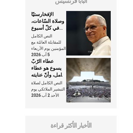
البابا فرنسيس
الإفخارستيّا
وصلاة السّاعات،
في كلّ أسبوع
وكلّ يوم، هما
النص الكامل
النَّفَس في حياة
للمقابلة العامّة مع
الكنيسة
المؤمنين يوم الأربعاء
5 آب 2026
عطاء الرّبّ
يسوع هو عطاء
شامل، وأنّ عنايته
بنا لا تغيب عنّا
النص الكامل لصلاة
أبدًا
التبشير الملائكي يوم
الأحد 2 آب 2026
الأخبار الأكثر قراءة