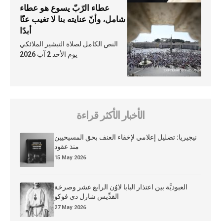
عطاء الرّبّ يسوع هو عطاء
شامل، وأنّ عنايته بنا لا تغيب عنّا
أبدًا
النص الكامل لصلاة التبشير الملائكي
يوم الأحد 2 آب 2026
الأخبار الأكثر قراءة
نيجيريا: تضليل إعلامي لإخفاء العنف بحق المسيحيين
منذ عقود
15 May 2026
العبوديَّة بين اعتذار البابا لاوُن الرابع عشر وصرخة
القدِّيس شارل دي فوكو
27 May 2026