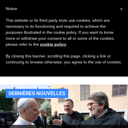
AR
Notice
x
This website or its third party tools use cookies, which are
necessary to its functioning and required to achieve the
TAG
purposes illustrated in the cookie policy. If you want to know
Posts Tagged ‘المجمع
more or withdraw your consent to all or some of the cookies,
please refer to the
cookie policy
.
العام لرهبنة القدّيس
By closing this banner, scrolling this page, clicking a link or
continuing to browse otherwise, you agree to the use of cookies.
أغسطينوس’
DERNIÈRES NOUVELLES