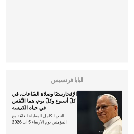
البابا فرنسيس
الإفخارستيّا وصلاة السّاعات، في
كلّ أسبوع وكلّ يوم، هما النَّفَس
في حياة الكنيسة
النص الكامل للمقابلة العامّة مع
المؤمنين يوم الأربعاء 5 آب 2026