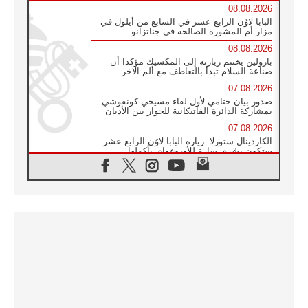
08.08.2026
البابا لاوُن الرابع عشر في السابع من أيلول في
مزار أم المشورة الصالحة في جناتزانو
08.08.2026
بارولين يختتم زيارته إلى المكسيك مؤكدا أن
صناعة السلام تبدأ بالتعاطف مع ألم الآخر
07.08.2026
صدور بيان ختامي لأول لقاء مسيحي كونفوشي
بمشاركة الدائرة الفاتيكانية للحوار بين الأديان
07.08.2026
الكاردينال ستورلا: زيارة البابا لاوُن الرابع عشر
ستكون بشرى سارة للأوروغواي بأكملها
07.08.2026
الفاتيكان يعلن برنامج الزيارة الرسولية للبابا لاوُن
الرابع عشر إلى فرنسا
07.08.2026
في الذكرى الـ ٨١ لحادثة هيروشيما الكنيسة في
اليابان تنظم ١٠ أيام للصلاة على نية السلام
07.08.2026
الكنيسة في الأوروغواي: زيارة البابا ستعزز
الإيمان والرجاء
06.08.2026
الاجتماع الشهري للمطارنة الموارنة