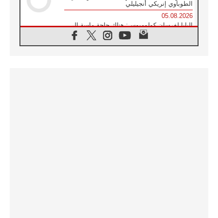
الطوباوي إنريكي أنجيليلي
05.08.2026
البابا لفرسان كولومبوس: هناك حاجة ماسة إلى
أنبياء تناغم يسعون إلى بناء الجسور
04.08.2026
وفاة الكاردينال جوليو دوارتي لانغا
04.08.2026
عميد دائرة الحوار بين الأديان يفتتح في سيول
أول لقاء مسيحي كونفوشي
04.08.2026
إطلاق النشيد الرسمي لليوم العالمي للشباب في
سيول
04.08.2026
رسالة البابا لاوُن الرابع عشر إلى المشاركين في
المؤتمر العالمي لمنظمة سيغنيس
04.08.2026
الكاردينال بارولين: إنَّ الحوار يُستبدل اليوم
بالقوة، ويجب حماية الحقوق المهددة
بالأيديولوجيات
04.08.2026
كنيسة المغرب تقدم المساعدة إلى العائدين من
سبتة وتدعو إلى معالجة جذور الهجرة