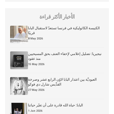
الأخبار الأكثر قراءة
الكنيسة الكاثوليكية في فرنسا تستعدّ لاستقبال البابا
قريبًا
8 May 2026
نيجيريا: تضليل إعلامي لإخفاء العنف بحق المسيحيين
منذ عقود
15 May 2026
العبوديَّة بين اعتذار البابا لاوُن الرابع عشر وصرخة
القدِّيس شارل دي فوكو
27 May 2026
البابا: حياة الله قادرة على أن تغيّر حياتنا
1 Jun 2026