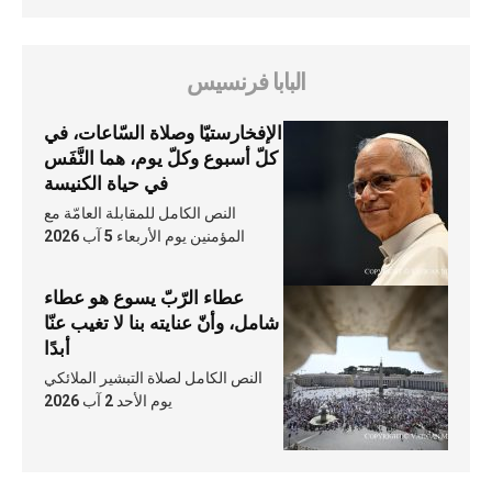
البابا فرنسيس
الإفخارستيّا وصلاة السّاعات، في
كلّ أسبوع وكلّ يوم، هما النَّفَس
في حياة الكنيسة
النص الكامل للمقابلة العامّة مع
المؤمنين يوم الأربعاء 5 آب 2026
عطاء الرّبّ يسوع هو عطاء
شامل، وأنّ عنايته بنا لا تغيب عنّا
أبدًا
النص الكامل لصلاة التبشير الملائكي
يوم الأحد 2 آب 2026