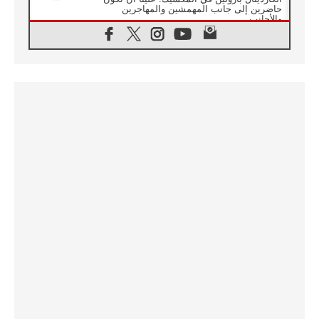
حاضرين إلى جانب المهمشين والمهاجرين
والأجانب
06.08.2026
البابا لاوُن الرابع عشر للشباب في أسيزي:
"أوروبا والعالم يبحثان اليوم عن قديسين جُدد
فيكم"
06.08.2026
البابا في أسيزي يتحدث إلى الشباب المشاركين
في لقاء الشباب الفرنسيسكاني
06.08.2026
البابا لاوُن الرابع عشر يبرق معزيا بوفاة
الكاردينال جوليو دوارتي لانغا
05.08.2026
في مقابلته العامة مع المؤمنين البابا لاوُن الرابع
عشر يواصل الحديث عن الدستور في الليتورجيا
المقدسة مسلطا الضوء على صلاة الكنيسة
05.08.2026
البابا لاوُن الرابع عشر يزور في تشرين الثاني
٢٠٢٦ أوروغواي والأرجنتين وبيرو
05.08.2026
خمسون عاما على استشهاد الأسقف الأرجنتيني
الطوباوي إنريكي أنجيليلي