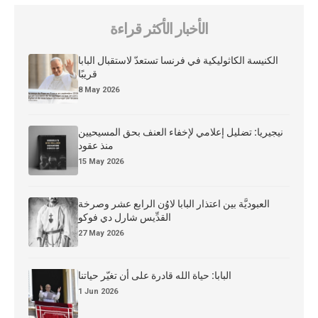
الأخبار الأكثر قراءة
الكنيسة الكاثوليكية في فرنسا تستعدّ لاستقبال البابا
قريبًا
8 May 2026
نيجيريا: تضليل إعلامي لإخفاء العنف بحق المسيحيين
منذ عقود
15 May 2026
العبوديَّة بين اعتذار البابا لاوُن الرابع عشر وصرخة
القدِّيس شارل دي فوكو
27 May 2026
البابا: حياة الله قادرة على أن تغيّر حياتنا
1 Jun 2026