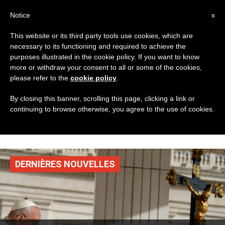
AR
Notice
x
This website or its third party tools use cookies, which are
necessary to its functioning and required to achieve the
TAG
purposes illustrated in the cookie policy. If you want to know
Posts Tagged
more or withdraw your consent to all or some of the cookies,
please refer to the
cookie policy
.
‘المونسنيور منير خير
By closing this banner, scrolling this page, clicking a link or
continuing to browse otherwise, you agree to the use of cookies.
الله’
DERNIÈRES NOUVELLES