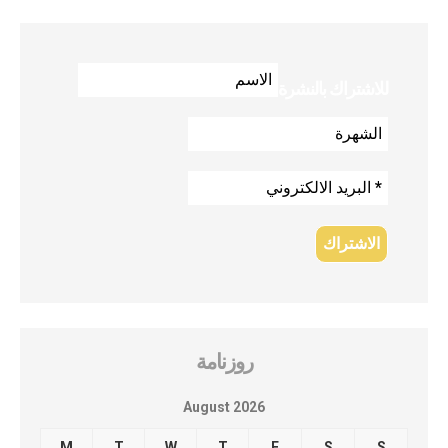
للاشتراك بالنشرة
روزنامة
August 2026
M
T
W
T
F
S
S