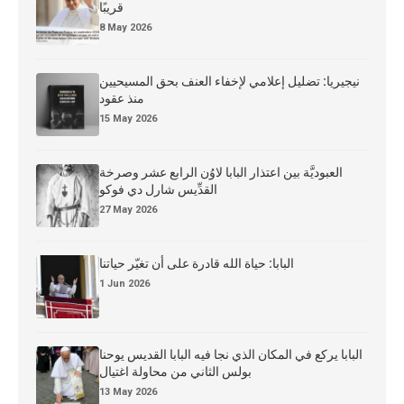
قريبًا
8 May 2026
نيجيريا: تضليل إعلامي لإخفاء العنف بحق المسيحيين
منذ عقود
15 May 2026
العبوديَّة بين اعتذار البابا لاوُن الرابع عشر وصرخة
القدِّيس شارل دي فوكو
27 May 2026
البابا: حياة الله قادرة على أن تغيّر حياتنا
1 Jun 2026
البابا يركع في المكان الذي نجا فيه البابا القديس يوحنا
بولس الثاني من محاولة اغتيال
13 May 2026