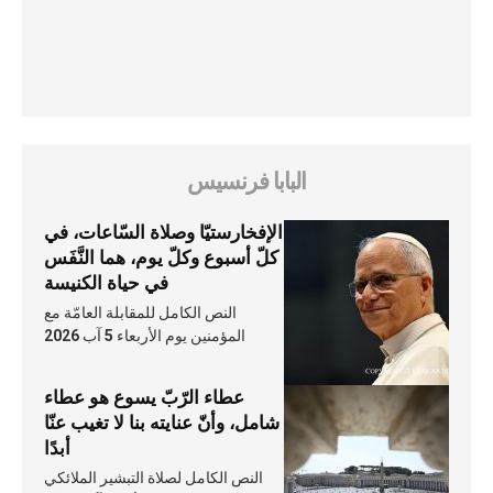
البابا فرنسيس
الإفخارستيّا وصلاة السّاعات، في
كلّ أسبوع وكلّ يوم، هما النَّفَس
في حياة الكنيسة
النص الكامل للمقابلة العامّة مع
المؤمنين يوم الأربعاء 5 آب 2026
عطاء الرّبّ يسوع هو عطاء
شامل، وأنّ عنايته بنا لا تغيب عنّا
أبدًا
النص الكامل لصلاة التبشير الملائكي