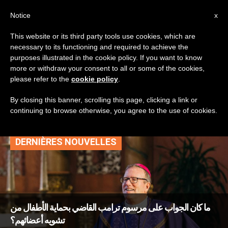
AR
Notice
x
This website or its third party tools use cookies, which are
necessary to its functioning and required to achieve the
TAG
purposes illustrated in the cookie policy. If you want to know
Posts Tagged ‘الهويّة
more or withdraw your consent to all or some of the cookies,
please refer to the
cookie policy
.
الجنسيّة’
By closing this banner, scrolling this page, clicking a link or
continuing to browse otherwise, you agree to the use of cookies.
DERNIÈRES NOUVELLES
ما كان الجواب على مرسوم ترامب القاضي بحماية الأطفال من
تشويه أعضائهم؟