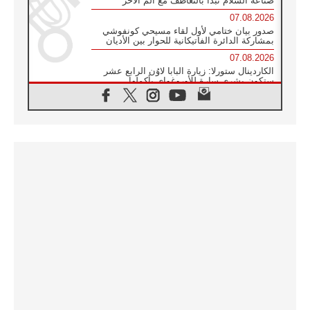
صناعة السلام تبدأ بالتعاطف مع ألم الآخر
07.08.2026
صدور بيان ختامي لأول لقاء مسيحي كونفوشي
بمشاركة الدائرة الفاتيكانية للحوار بين الأديان
07.08.2026
الكاردينال ستورلا: زيارة البابا لاوُن الرابع عشر
ستكون بشرى سارة للأوروغواي بأكملها
07.08.2026
الفاتيكان يعلن برنامج الزيارة الرسولية للبابا لاوُن
الرابع عشر إلى فرنسا
07.08.2026
في الذكرى الـ ٨١ لحادثة هيروشيما الكنيسة في
اليابان تنظم ١٠ أيام للصلاة على نية السلام
07.08.2026
الكنيسة في الأوروغواي: زيارة البابا ستعزز
الإيمان والرجاء
06.08.2026
الاجتماع الشهري للمطارنة الموارنة
06.08.2026
الكاردينال روسي: زيارة البابا لاوُن إلى الأرجنتين
هي تكريم للبابا فرنسيس
06.08.2026
زيارة البابا إلى البيرو ستكون زمن نعمة ومصالحة