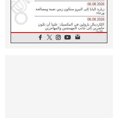
06.08.2026
زيارة البابا إلى البيرو ستكون زمن نعمة ومصالحة
ورجاء
06.08.2026
الكاردينال بارولين في المكسيك: علينا أن نكون
حاضرين إلى جانب المهمشين والمهاجرين
والأجانب
06.08.2026
البابا لاوُن الرابع عشر للشباب في أسيزي:
"أوروبا والعالم يبحثان اليوم عن قديسين جُدد
فيكم"
06.08.2026
البابا في أسيزي يتحدث إلى الشباب المشاركين
في لقاء الشباب الفرنسيسكاني
06.08.2026
البابا لاوُن الرابع عشر يبرق معزيا بوفاة
الكاردينال جوليو دوارتي لانغا
05.08.2026
في مقابلته العامة مع المؤمنين البابا لاوُن الرابع
عشر يواصل الحديث عن الدستور في الليتورجيا
المقدسة مسلطا الضوء على صلاة الكنيسة
05.08.2026
البابا لاوُن الرابع عشر يزور في تشرين الثاني
٢٠٢٦ أوروغواي والأرجنتين وبيرو