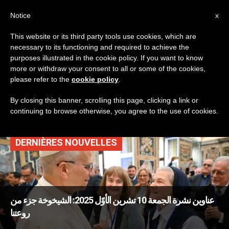
AR
Notice
x
This website or its third party tools use cookies, which are
necessary to its functioning and required to achieve the
TAG
purposes illustrated in the cookie policy. If you want to know
Posts Tagged
more or withdraw your consent to all or some of the cookies,
please refer to the
cookie policy
.
‘الواجبات’
By closing this banner, scrolling this page, clicking a link or
continuing to browse otherwise, you agree to the use of cookies.
DERNIÈRES NOUVELLES
عناوين نشرة الجمعة 10 تشرين الأوّل 2025: الشيخوخة جزء من
روعتنا