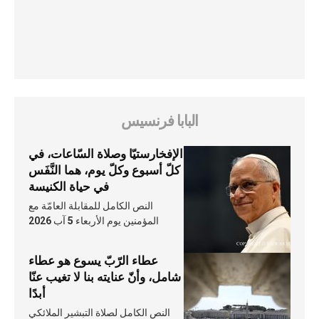
البابا فرنسيس
الإفخارستيّا وصلاة السّاعات، في
كلّ أسبوع وكلّ يوم، هما النَّفَس
في حياة الكنيسة
النص الكامل للمقابلة العامّة مع
المؤمنين يوم الأربعاء 5 آب 2026
عطاء الرّبّ يسوع هو عطاء
شامل، وأنّ عنايته بنا لا تغيب عنّا
أبدًا
النص الكامل لصلاة التبشير الملائكي