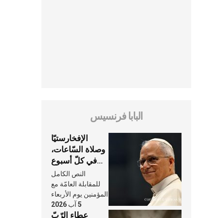
البابا فرنسيس
الإفخارستيّا
وصلاة السّاعات،
في كلّ أسبوع
وكلّ يوم، هما
النص الكامل
النَّفَس في حياة
للمقابلة العامّة مع
الكنيسة
المؤمنين يوم الأربعاء
5 آب 2026
عطاء الرّبّ