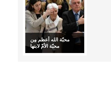
محبّة الله أعظم مِن
محبّة الأمّ لابنها