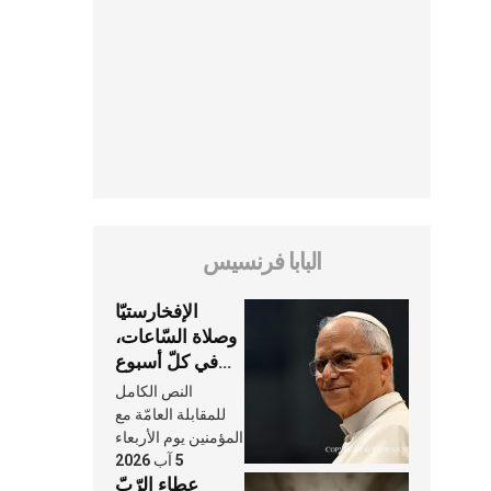
البابا فرنسيس
الإفخارستيّا
وصلاة السّاعات،
في كلّ أسبوع
وكلّ يوم، هما
النص الكامل
النَّفَس في حياة
للمقابلة العامّة مع
الكنيسة
المؤمنين يوم الأربعاء
5 آب 2026
عطاء الرّبّ