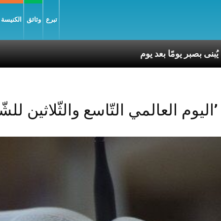
تبرع
وثائق
الكنيسة و
Posts Tagged ‘اليوم العالمي التّاسع والثّلاثين للشّبيبة’