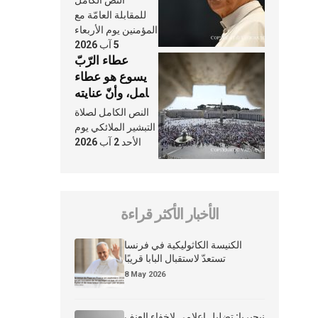
النَّفَس في حياة
للمقابلة العامّة مع
الكنيسة
المؤمنين يوم الأربعاء
5 آب 2026
عطاء الرّبّ
يسوع هو عطاء
شامل، وأنّ عنايته
بنا لا تغيب عنّا
النص الكامل لصلاة
أبدًا
التبشير الملائكي يوم
الأحد 2 آب 2026
الأخبار الأكثر قراءة
الكنيسة الكاثوليكية في فرنسا
تستعدّ لاستقبال البابا قريبًا
8 May 2026
نيجيريا: تضليل إعلامي لإخفاء العنف