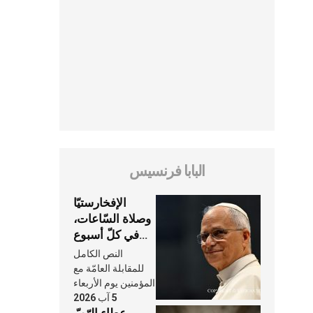
البابا فرنسيس
الإفخارستيّا
وصلاة السّاعات،
في كلّ أسبوع
وكلّ يوم، هما
النص الكامل
النَّفَس في حياة
للمقابلة العامّة مع
الكنيسة
المؤمنين يوم الأربعاء
5 آب 2026
عطاء الرّبّ