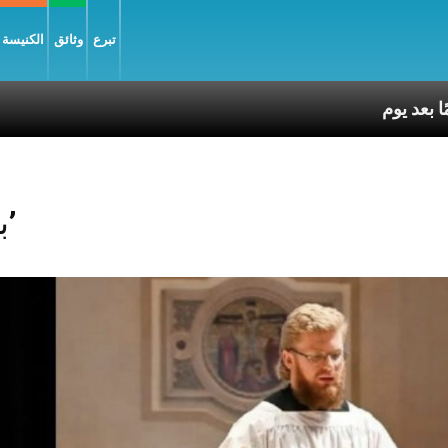
تبرع
وثائق
الكنيسة و
Posts Tagged ‘بطل’