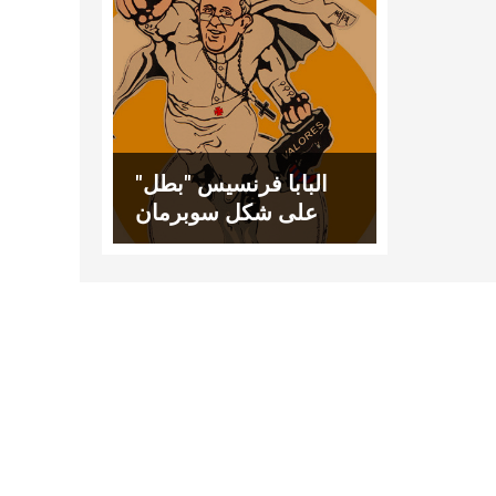
البابا فرنسيس "بطل"
على شكل سوبرمان