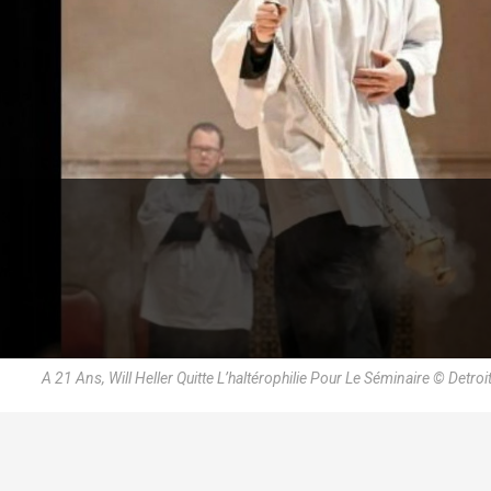
A 21 Ans, Will Heller Quitte L’haltérophilie Pour Le Séminaire © Detroi